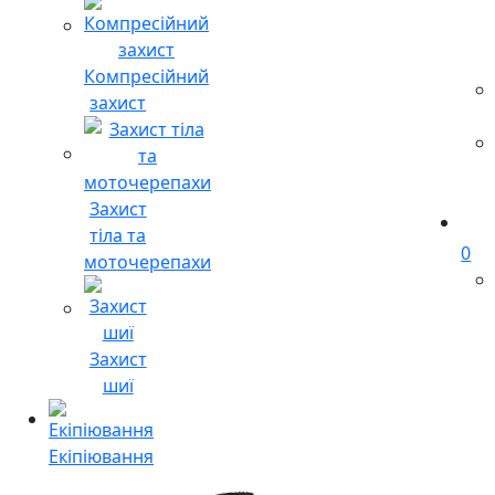
Компресійний
захист
Захист
тіла та
0
моточерепахи
Захист
шиї
Екіпіювання