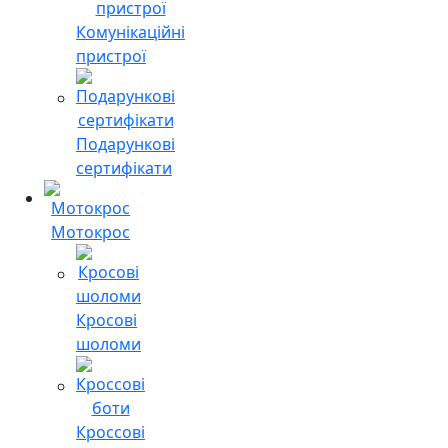
Комунікаційні
пристрої
Подарункові
сертифікати
Мотокрос
Кросові
шоломи
Кроссові