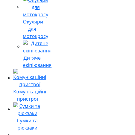
Окуляри
для
мотокросу
Дитяче
екіпіювання
Комунікаційні
пристрої
Сумки та
рюкзаки