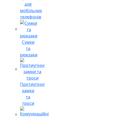
для
мобільних
телефонів
Сумки
та
рюкзаки
Протиугінні
замки
та
троси