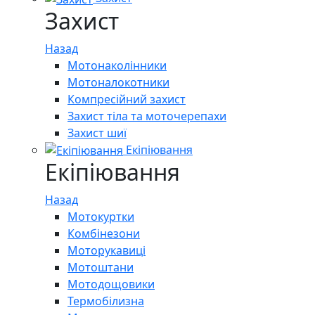
Захист
Назад
Мотонаколінники
Мотоналокотники
Компресійний захист
Захист тіла та моточерепахи
Захист шиї
Екіпіювання
Екіпіювання
Назад
Мотокуртки
Комбінезони
Моторукавиці
Мотоштани
Мотодощовики
Термобілизна