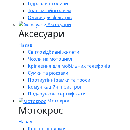
Гідравлічні оливи
Трансмісійні оливи
Оливи для фільтрів
Аксесуари
Аксесуари
Назад
Світловідбивні жилети
Чохли на мотоцикл
Кріплення для мобільних телефонів
Сумки та рюкзаки
Протиугінні замки та троси
Комунікаційні пристрої
Подарункові сертифікати
Мотокрос
Мотокрос
Назад
Кросові шоломи