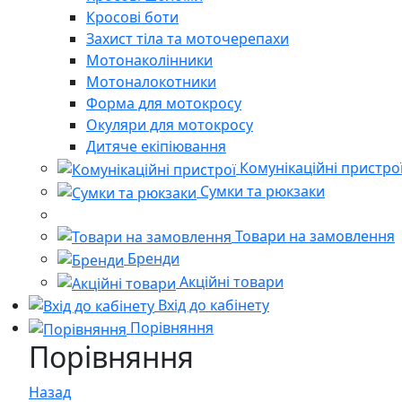
Кросові боти
Захист тіла та моточерепахи
Мотонаколінники
Мотоналокотники
Форма для мотокросу
Окуляри для мотокросу
Дитяче екіпіювання
Комунікаційні пристро
Сумки та рюкзаки
Товари на замовлення
Бренди
Акційні товари
Вхід до кабінету
Порівняння
Порівняння
Назад