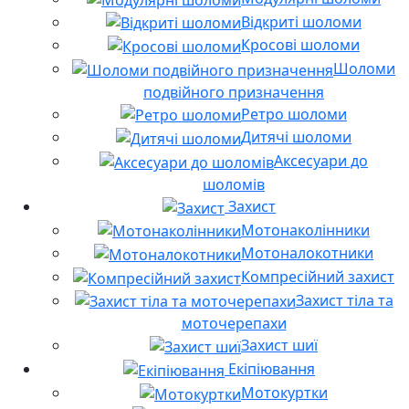
Відкриті шоломи
Кросові шоломи
Шоломи
подвійного призначення
Ретро шоломи
Дитячі шоломи
Аксесуари до
шоломів
Захист
Мотонаколінники
Мотоналокотники
Компресійний захист
Захист тіла та
моточерепахи
Захист шиї
Екіпіювання
Мотокуртки