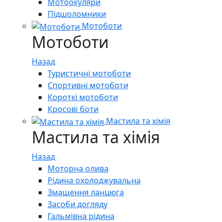
Мотоокуляри
Підшоломники
Мотоботи
Мотоботи
Назад
Туристичні мотоботи
Спортивні мотоботи
Короткі мотоботи
Кросові боти
Мастила та хімія
Мастила та хімія
Назад
Моторна олива
Рідина охолоджувальна
Змащення ланцюга
Засоби догляду
Гальмівна рідина