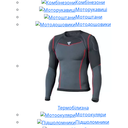
Комбінезони
Моторукавиці
Мотоштани
Мотодощовики
Термобілизна
Мотоокуляри
Підшоломники