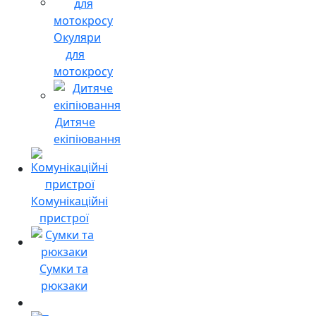
Окуляри
для
мотокросу
Дитяче
екіпіювання
Комунікаційні
пристрої
Сумки та
рюкзаки