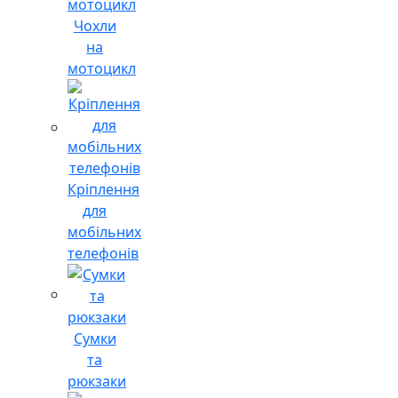
Чохли
на
мотоцикл
Кріплення
для
мобільних
телефонів
Сумки
та
рюкзаки