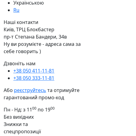
Українською
Ru
Наші контакти
Київ, ТРЦ Блокбастер
пр-т Степана Бандери, 34в
Ну ви розумієте - адреса сама за
себе говорить )
Дзвоніть нам
+38 050 411-11-81
+38 050 333-11-81
Або
реєструйтесь
та отримуйте
гарантований промо-код
00
00
Пн - Нд: з 11
по 19
Без вихідних
Знижки та
спецпропозиції