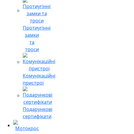
Протиугінні
замки
та
троси
Комунікаційні
пристрої
Подарункові
сертифікати