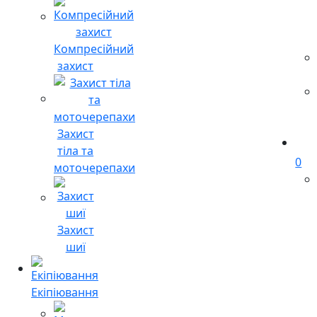
Компресійний
захист
Захист
тіла та
0
моточерепахи
Захист
шиї
Екіпіювання