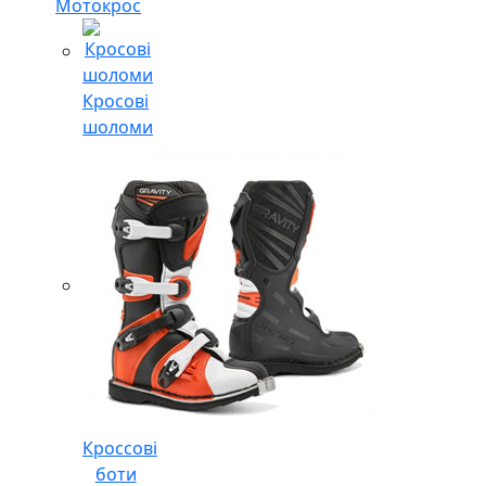
Мотокрос
Кросові
шоломи
Кроссові
боти