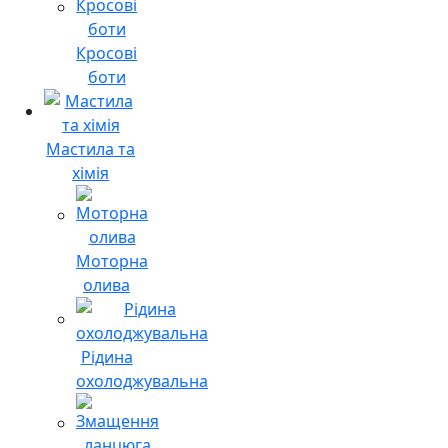
Кросові
боти
Мастила та
хімія
Моторна
олива
Рідина
охолоджувальна