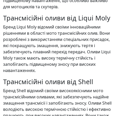
підвищеному навантаженні, що особливо важливо
для мотоциклів та скутерів.
Трансмісійні оливи від Liqui Moly
Бренд Liqui Moly відомий своїми інноваційними
рішеннями в області мото трансмісійних олив. Вони
розроблені з використанням спеціальних присадок,
які покращують змащення, знижують тертя і
забезпечують плавний перехід передач. Оливи Liqui
Moly також мають високу термічну стійкість і
запобігають підвищеному зносу при високих
навантаженнях.
Трансмісійні оливи від Shell
Бренд Shell відомий своїми високоякісними мото
трансмісійними оливами, які забезпечують надійне
змащення трансмісії і запобігають зносу. Оливи Shell
володіють високою термічною стійкістю і ефективно
працюють при високих навантаженнях. Вони також