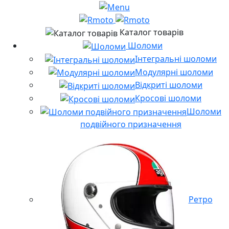
Каталог товарів
Шоломи
Інтегральні шоломи
Модулярні шоломи
Відкриті шоломи
Кросові шоломи
Шоломи
подвійного призначення
Ретро