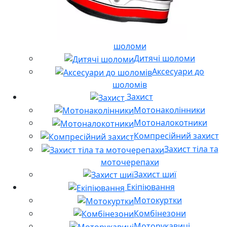
шоломи
Дитячі шоломи
Аксесуари до
шоломів
Захист
Мотонаколінники
Мотоналокотники
Компресійний захист
Захист тіла та
моточерепахи
Захист шиї
Екіпіювання
Мотокуртки
Комбінезони
Моторукавиці