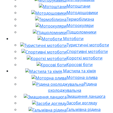
Мотоштани
Мотодощовики
Термобілизна
Мотоокуляри
Підшоломники
Мотоботи
Туристичні мотоботи
Спортивні мотоботи
Короткі мотоботи
Кросові боти
Мастила та хімія
Моторна олива
Рідина
охолоджувальна
Змащення ланцюга
Засоби догляду
Гальмівна рідина