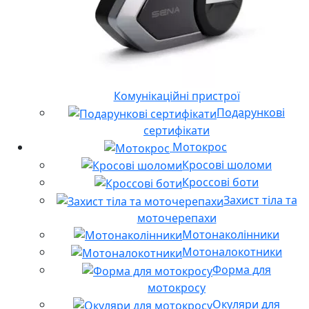
Комунікаційні пристрої
Подарункові
сертифікати
Мотокрос
Кросові шоломи
Кроссові боти
Захист тіла та
моточерепахи
Мотонаколінники
Мотоналокотники
Форма для
мотокросу
Окуляри для