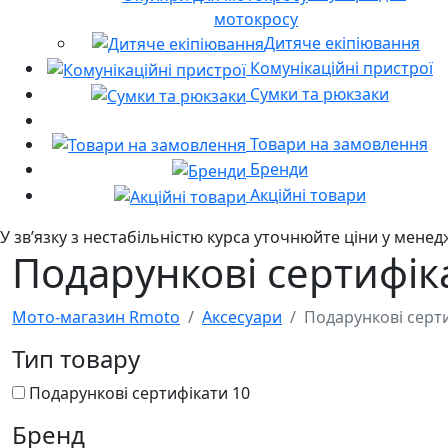
мотокросу
Дитяче екіпіювання
Комунікаційні пристрої
Сумки та рюкзаки
Товари на замовлення
Бренди
Акційні товари
У звʼязку з нестабільністю курса уточнюйте ціни у мене
Подарункові сертифік
Мото-магазин Rmoto
Аксесуари
Подарункові серт
Тип товару
Подарункові сертифікати
10
Бренд