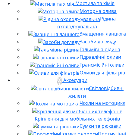
Мастила та хімія
Моторна олива
Рідина
охолоджувальна
Змащення ланцюга
Засоби догляду
Гальмівна рідина
Гідравлічні оливи
Трансмісійні оливи
Оливи для фільтрів
Аксесуари
Світловідбивні
жилети
Чохли на мотоцикл
Кріплення для мобільних телефонів
Сумки та рюкзаки
Протиугінні