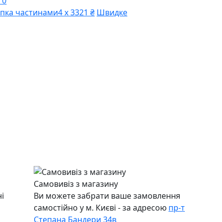
 0
пка частинами
4 х 3321 ₴
Швидке
Самовивіз з магазину
і
Ви можете забрати ваше замовлення
самостійно у м. Києві - за адресою
пр-т
Степана Бандери 34в