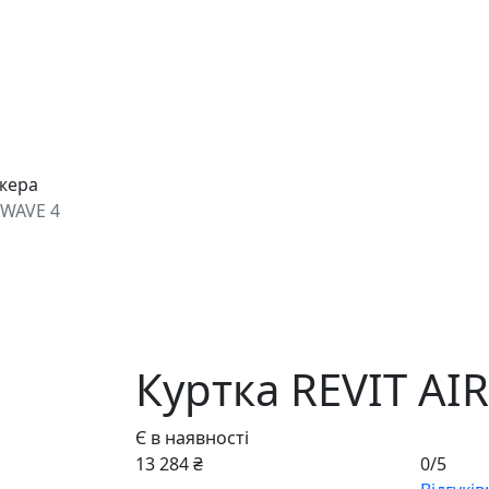
джера
RWAVE 4
Куртка REVIT AI
Є в наявності
13 284 ₴
0/5