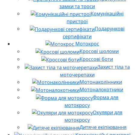
замки та троси
Комунікаційні
пристрої
Подарункові
сертифікати
Мотокрос
Кросові шоломи
Кроссові боти
Захист тіла та
моточерепахи
Мотонаколінники
Мотоналокотники
Форма для
мотокросу
Окуляри для
мотокросу
Дитяче екіпіювання