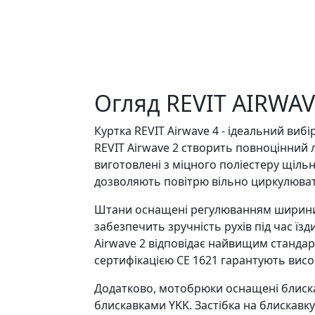
Огляд REVIT AIRWAV
Куртка REVIT Airwave 4 - ідеальний виб
REVIT Airwave 2 створить повноцінний л
виготовлені з міцного поліестеру щільні
дозволяють повітрю вільно циркулювати
Штани оснащені регулюванням ширини п
забезпечить зручність рухів під час їз
Airwave 2 відповідає найвищим стандарт
сертифікацією СЕ 1621 гарантують високи
Додатково, мотобрюки оснащені блиска
блискавками YKK. Застібка на блискавк