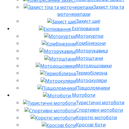
Захист тіла та
моточерепахи
Захист шиї
Екіпіювання
Мотокуртки
Комбінезони
Моторукавиці
Мотоштани
Мотодощовики
Термобілизна
Мотоокуляри
Підшоломники
Мотоботи
Туристичні мотоботи
Спортивні мотоботи
Короткі мотоботи
Кросові боти