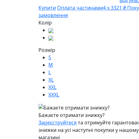
Відгуків:
Купити
Оплата частинами
4 х 3321 ₴
Поку
замовлення
Колір
Розмір
S
M
L
XL
XXL
XXXL
Бажаєте отримати знижку?
Зареєструйтеся
та отримуйте гарантован
знижки на усі наступні покупки у нашому
магазині