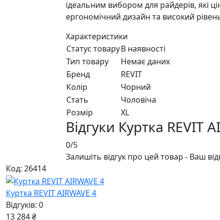
ідеальним вибором для райдерів, які цін
ергономічний дизайн та високий рівень
Характеристики
Статус товару
В наявності
Тип товару
Немає даних
Бренд
REVIT
Колір
Чорний
Стать
Чоловiча
Розмір
XL
Відгуки Куртка REVIT 
0/5
Залишіть відгук про цей товар - Ваш ві
Код: 26414
Куртка REVIT AIRWAVE 4
Відгуків: 0
13 284 ₴