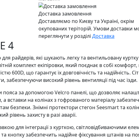
Доставка замовлення
Доставляємо по Києву та Україні, окрім
окупованих теріторій. Умови доставки 
переглянути у розділі
Доставка
E 4
ір для райдерів, які шукають легку та вентильовану куртк
ітній комплект екіпіровки, який поєднає в собі комфорт
стю 600D, що гарантує їх довговічність та надійність. Сі
, забезпечуючи високий рівень вентиляції під час їзди.
ояса за допомогою Velcro панелі, що дозволяє налаштув
ди, а вставки на колінах з гофрованого матеріалу забез
ам безпеки. Знімні протектори стегон Seesmart та колін K
й рівень захисту в разі аварії.
вкою для інтеграції з курткою, світловідбиваючими еле
у та кнопку забезпечить надійне фіксування штанів на по