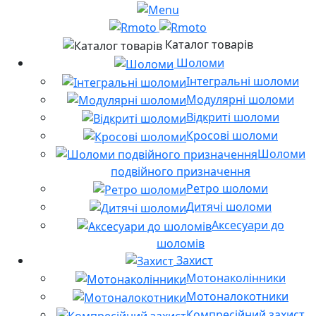
Каталог товарів
Шоломи
Інтегральні шоломи
Модулярні шоломи
Відкриті шоломи
Кросові шоломи
Шоломи
подвійного призначення
Ретро шоломи
Дитячі шоломи
Аксесуари до
шоломів
Захист
Мотонаколінники
Мотоналокотники
Компресійний захист