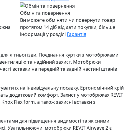
Обмін та повернення
Ви можете обміняти чи повернути товар
можна
протягом 14 діб від дати покупки, більше
інформації у розділі
Гарантія
у для літньої їзди. Поєднання куртки з мотобрюками
, вентиляцію та надійний захист. Мотобрюки
тчасті вставки на передній та задній частині штанів
ати їх на індивідуальну посадку. Ергономічний крій
печать додатковий комфорт. Захист у мотобрюках REVIT
nox Flexiform, а також захисні вставки з
ментами для підвищення видимості та якісними
ясі. Узагальнюючи, мотобрюки REVIT Airwave 2 є