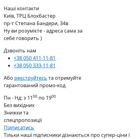
Наші контакти
Київ, ТРЦ Блокбастер
пр-т Степана Бандери, 34в
Ну ви розумієте - адреса сама за
себе говорить )
Дзвоніть нам
+38 050 411-11-81
+38 050 333-11-81
Або
реєструйтесь
та отримуйте
гарантований промо-код
00
00
Пн - Нд: з 11
по 19
Без вихідних
Знижки та
спецпропозиції
Підписатись
Тільки наші підписники дізнаються про супер-ціни і