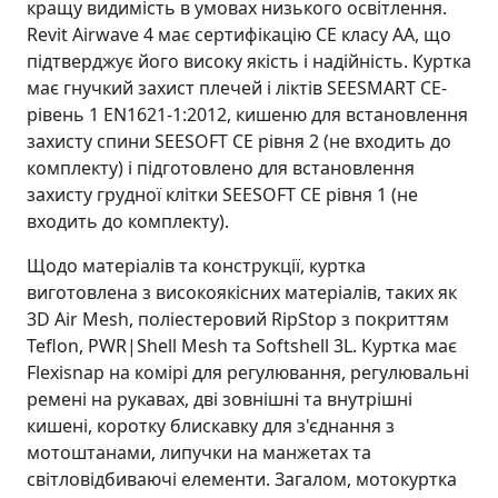
кращу видимість в умовах низького освітлення.
Revit Airwave 4 має сертифікацію CE класу АА, що
підтверджує його високу якість і надійність. Куртка
має гнучкий захист плечей і ліктів SEESMART CE-
рівень 1 EN1621-1:2012, кишеню для встановлення
захисту спини SEESOFT CE рівня 2 (не входить до
комплекту) і підготовлено для встановлення
захисту грудної клітки SEESOFT CE рівня 1 (не
входить до комплекту).
Щодо матеріалів та конструкції, куртка
виготовлена з високоякісних матеріалів, таких як
3D Air Mesh, поліестеровий RipStop з покриттям
Teflon, PWR|Shell Mesh та Softshell 3L. Куртка має
Flexisnap на комірі для регулювання, регулювальні
ремені на рукавах, дві зовнішні та внутрішні
кишені, коротку блискавку для з'єднання з
мотоштанами, липучки на манжетах та
світловідбиваючі елементи. Загалом, мотокуртка