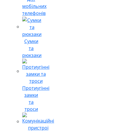
мобільних
телефонів
Сумки
та
рюкзаки
Протиугінні
замки
та
троси