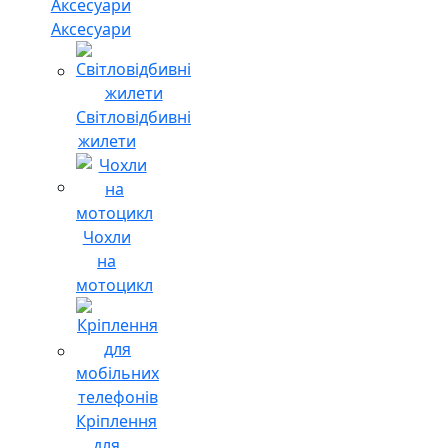
Аксесуари
Світловідбивні
жилети
Чохли
на
мотоцикл
Кріплення
для