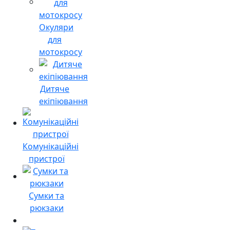
Окуляри
для
мотокросу
Дитяче
екіпіювання
Комунікаційні
пристрої
Сумки та
рюкзаки