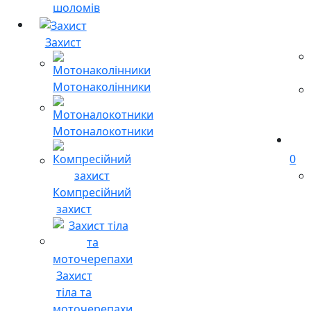
шоломів
Захист
Мотонаколінники
Мотоналокотники
0
Компресійний
захист
Захист
тіла та
моточерепахи