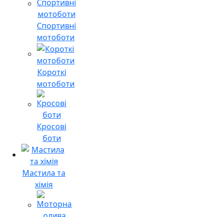
Спортивні
мотоботи
Короткі
мотоботи
Кросові
боти
Мастила та
хімія