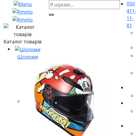
050
411
11-
81
Каталог товарів
Шоломи