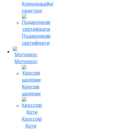
Комунікаційні
пристрої
Подарункові
сертифікати
Мотокрос
Кросові
шоломи
Кроссові
боти