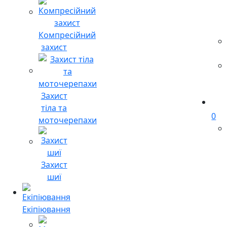
Компресійний
захист
Захист
тіла та
0
моточерепахи
Захист
шиї
Екіпіювання