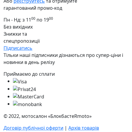
Або
реєструйтесь
та отримуйте
гарантований промо-код
00
00
Пн - Нд: з 11
по 19
Без вихідних
Знижки та
спецпропозиції
Підписатись
Тільки наші підписники дізнаються про супер-ціни і
новинки в день релізу
Приймаємо до сплати
© 2022, мотосалон «БлокбастеRmoto»
Договір публічної оферти
|
Архів товарів