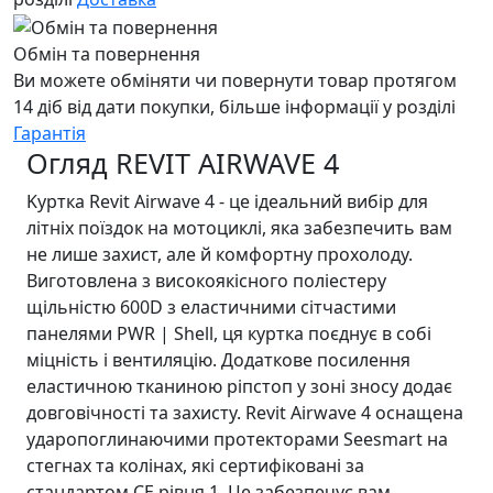
Обмін та повернення
Ви можете обміняти чи повернути товар протягом
14 діб від дати покупки, більше інформації у розділі
Гарантія
Огляд REVIT AIRWAVE 4
Kуртка Revit Airwave 4 - це ідеальний вибір для
літніх поїздок на мотоциклі, яка забезпечить вам
не лише захист, але й комфортну прохолоду.
Виготовлена з високоякісного поліестеру
щільністю 600D з еластичними сітчастими
панелями PWR | Shell, ця куртка поєднує в собі
міцність і вентиляцію. Додаткове посилення
еластичною тканиною ріпстоп у зоні зносу додає
довговічності та захисту. Revit Airwave 4 оснащена
ударопоглинаючими протекторами Seesmart на
стегнах та колінах, які сертифіковані за
стандартом CE рівня 1. Це забезпечує вам