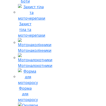
боти
Захист
тіла та
моточерепахи
Мотонаколінники
Мотоналокотники
Форма
для
мотокросу