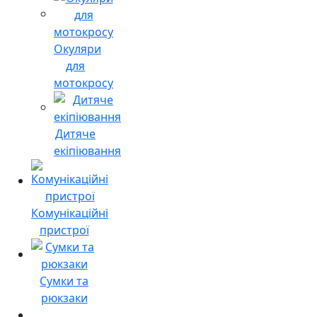
Окуляри
для
мотокросу
Дитяче
екіпіювання
Комунікаційні
пристрої
Сумки та
рюкзаки