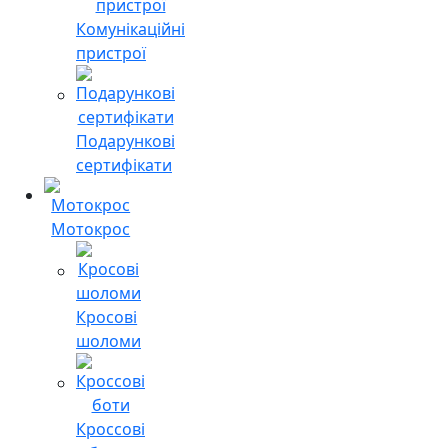
Комунікаційні
пристрої
Подарункові
сертифікати
Мотокрос
Кросові
шоломи
Кроссові