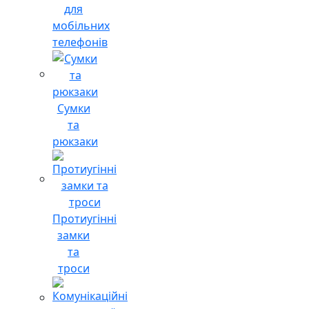
для
мобільних
телефонів
Сумки
та
рюкзаки
Протиугінні
замки
та
троси