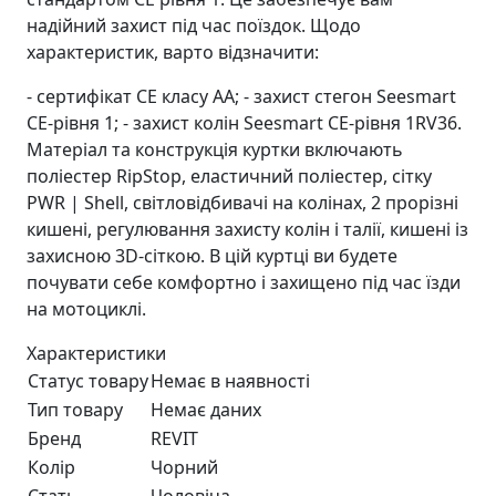
надійний захист під час поїздок. Щодо
характеристик, варто відзначити:
- сертифікат CE класу AA; - захист стегон Seesmart
CE-рівня 1; - захист колін Seesmart CE-рівня 1RV36.
Матеріал та конструкція куртки включають
поліестер RipStop, еластичний поліестер, сітку
PWR | Shell, світловідбивачі на колінах, 2 прорізні
кишені, регулювання захисту колін і талії, кишені із
захисною 3D-сіткою. В цій куртці ви будете
почувати себе комфортно і захищено під час їзди
на мотоциклі.
Характеристики
Статус товару
Немає в наявності
Тип товару
Немає даних
Бренд
REVIT
Колір
Чорний
Стать
Чоловiча