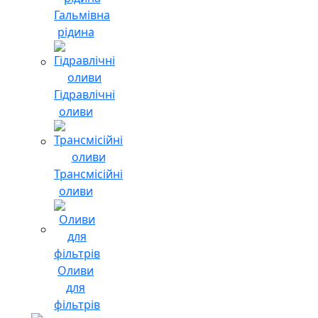
Гальмівна
рідина
Гідравлічні
оливи
Трансмісійні
оливи
Оливи
для
фільтрів