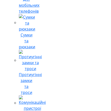
мобільних
телефонів
Сумки
та
рюкзаки
Протиугінні
замки
та
троси