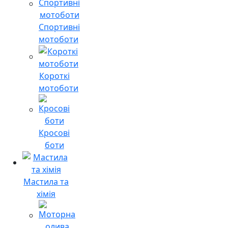
Спортивні
мотоботи
Короткі
мотоботи
Кросові
боти
Мастила та
хімія