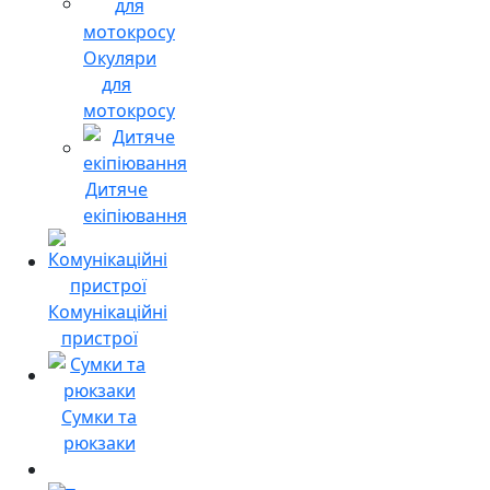
Окуляри
для
мотокросу
Дитяче
екіпіювання
Комунікаційні
пристрої
Сумки та
рюкзаки