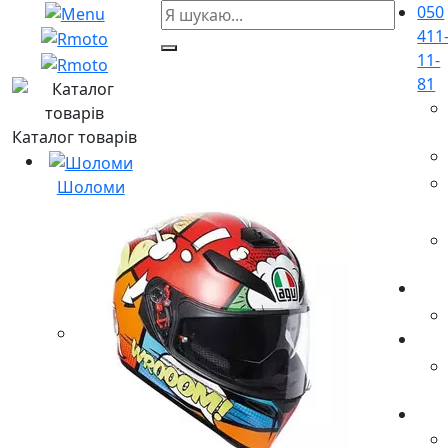
050
411
11-
81
Каталог товарів
Шоломи