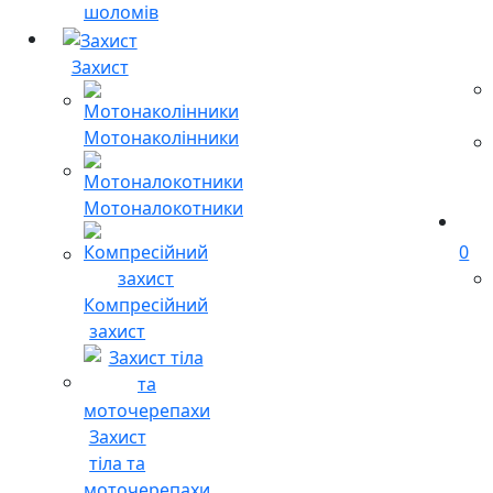
шоломів
Захист
Мотонаколінники
Мотоналокотники
0
Компресійний
захист
Захист
тіла та
моточерепахи