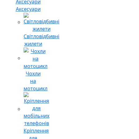
Аксесуари
Світловідбивні
жилети
Чохли
на
мотоцикл
Кріплення
для