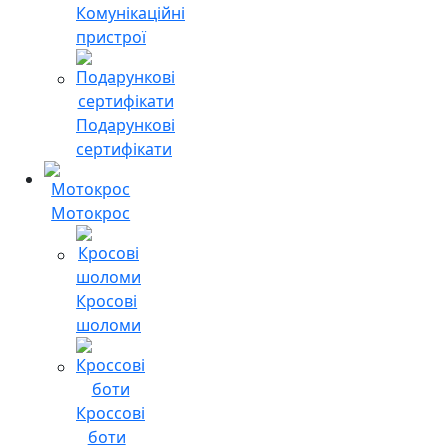
Комунікаційні
пристрої
Подарункові
сертифікати
Мотокрос
Кросові
шоломи
Кроссові
боти