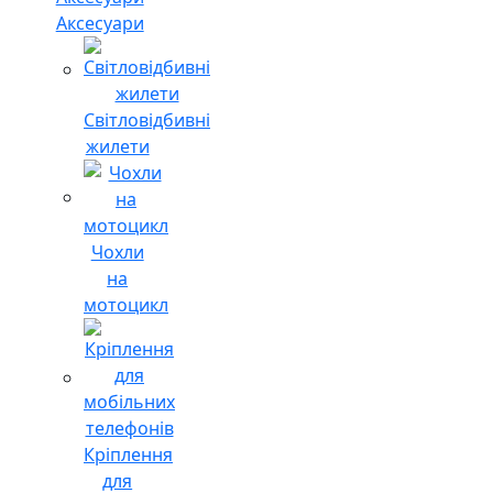
Аксесуари
Світловідбивні
жилети
Чохли
на
мотоцикл
Кріплення
для