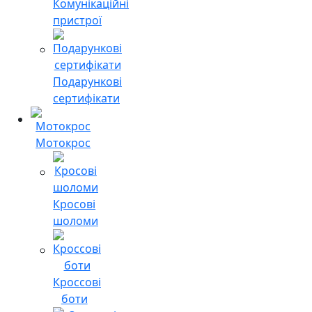
Комунікаційні
пристрої
Подарункові
сертифікати
Мотокрос
Кросові
шоломи
Кроссові
боти