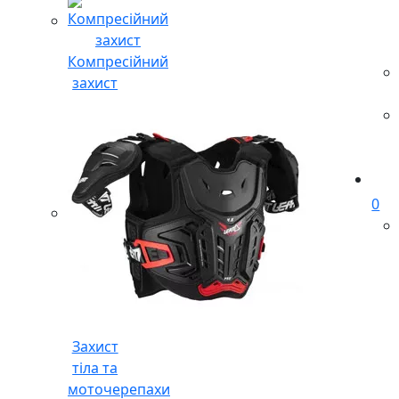
Компресійний
захист
0
Захист
тіла та
моточерепахи