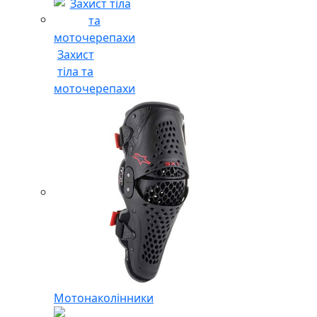
Захист
тіла та
моточерепахи
Мотонаколінники