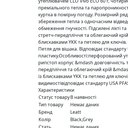
утеплювачем CLO Vivo ECO 60 г, чотир
преміального тепла та паропроникності
куртка в помірну погоду. Розмірний ря
збереження тепла з одночасним відвед
обмеження гнучкості. Підсилені лікті т
стретч-передпліччя та облегаючий крій 
блискавками YKK та петлею для ключів.
Петля для вішака. Відповідає стандарту 
пластику.Особливості:перфорований у
рипстоп корпус &mdash довговічність та
передпліччя та облегаючий крій &mdas
із блискавками YKK та петлею для клю
видимостівідповідає стандарту USA PFA
Характеристики
Статус товару
В наявності
Тип товару
Немає даних
Бренд
Leatt
Колір
Black,Grey
Стать
Немає даних