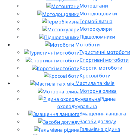
Мотоштани
Мотодощовики
Термобілизна
Мотоокуляри
Підшоломники
Мотоботи
Туристичні мотоботи
Спортивні мотоботи
Короткі мотоботи
Кросові боти
Мастила та хімія
Моторна олива
Рідина
охолоджувальна
Змащення ланцюга
Засоби догляду
Гальмівна рідина