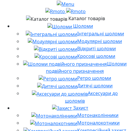
Каталог товарів
Шоломи
Інтегральні шоломи
Модулярні шоломи
Відкриті шоломи
Кросові шоломи
Шоломи
подвійного призначення
Ретро шоломи
Дитячі шоломи
Аксесуари до
шоломів
Захист
Мотонаколінники
Мотоналокотники
Компресійний захист