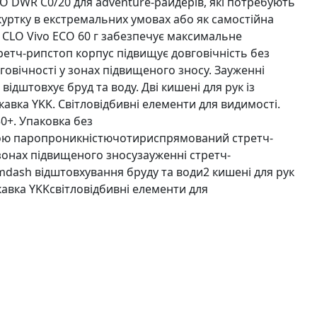
 DWR C0/20 для adventure-райдерів, які потребують
куртку в екстремальних умовах або як самостійна
 CLO Vivo ECO 60 г забезпечує максимальне
етч-рипстоп корпус підвищує довговічність без
вговічності у зонах підвищеного зносу. Зауженні
ідштовхує бруд та воду. Дві кишені для рук із
вка YKK. Світловідбивні елементи для видимості.
50+. Упаковка без
ною паропроникністючотириспрямований стретч-
 зонах підвищеного зносузауженні стретч-
dash відштовхування бруду та води2 кишені для рук
авка YKKсвітловідбивні елементи для