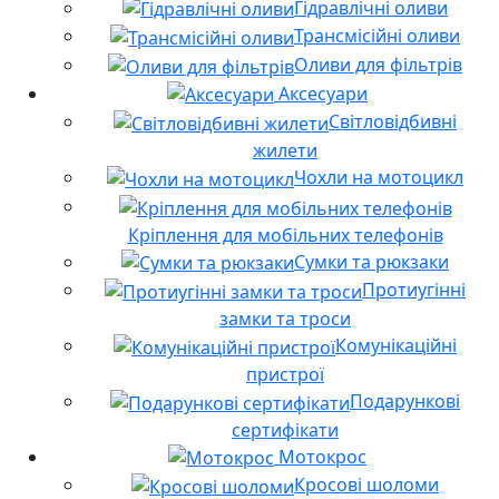
Гідравлічні оливи
Трансмісійні оливи
Оливи для фільтрів
Аксесуари
Світловідбивні
жилети
Чохли на мотоцикл
Кріплення для мобільних телефонів
Сумки та рюкзаки
Протиугінні
замки та троси
Комунікаційні
пристрої
Подарункові
сертифікати
Мотокрос
Кросові шоломи