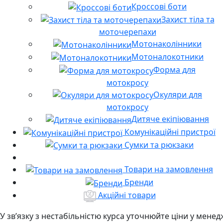
Кроссові боти
Захист тіла та
моточерепахи
Мотонаколінники
Мотоналокотники
Форма для
мотокросу
Окуляри для
мотокросу
Дитяче екіпіювання
Комунікаційні пристрої
Сумки та рюкзаки
Товари на замовлення
Бренди
Акційні товари
У звʼязку з нестабільністю курса уточнюйте ціни у мене