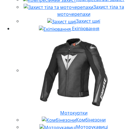
Захист тіла та
моточерепахи
Захист шиї
Екіпіювання
Мотокуртки
Комбінезони
Моторукавиці