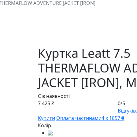
.5 THERMAFLOW ADVENTURE JACKET [IRON]
Куртка Leatt 7.5
THERMAFLOW A
JACKET [IRON],
M
Є в наявності
7 425 ₴
0/5
Відгуків:
Купити
Оплата частинами
4 х 1857 ₴
Колір