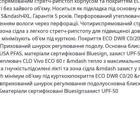
испрямованим стретч-рипстоп корпусом та покриттям ECO
 без зайвого об'єму. Носиться як підкладка під основну 
д S&ndash4XL. Гарантія 5 років. Перфорований утеплювач
енням вологи через перфорації. Чотириспрямований стр
а зона сідла з легкого стретч-рипстопу для підвищеної до
мінімізують об'єм під курткою. Покриття ECO DWR C0/20 в
 Прихований шнурок регулювання подолу. Основна блиска
USA PFAS, матеріали сертифіковані Bluesign, захист UPF-
теплювач CLO Vivo ECO 60 г &mdash тепло з максималь
 гнучкістьпідсилені лікті та зона сідла &mdash захист у
h мінімум об'єму під курткоюпокриття ECO DWR C0/20 &m
чівприхований шнурок регулювання подолуосновна блиск
Sматеріали сертифіковані Bluesignзахист UPF-50