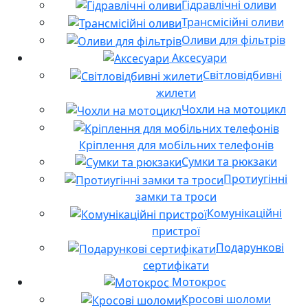
Гідравлічні оливи
Трансмісійні оливи
Оливи для фільтрів
Аксесуари
Світловідбивні
жилети
Чохли на мотоцикл
Кріплення для мобільних телефонів
Сумки та рюкзаки
Протиугінні
замки та троси
Комунікаційні
пристрої
Подарункові
сертифікати
Мотокрос
Кросові шоломи