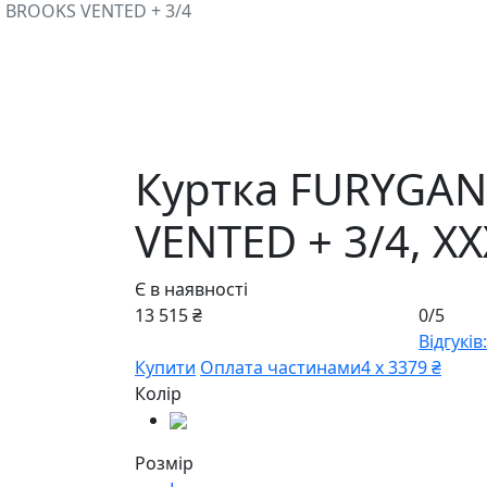
 BROOKS VENTED + 3/4
Куртка FURYGA
VENTED + 3/4,
XX
Є в наявності
13 515 ₴
0/5
Відгуків:
Купити
Оплата частинами
4 х 3379 ₴
Колір
Розмір