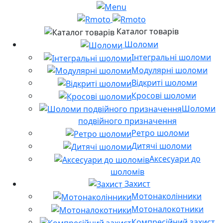
Каталог товарів
Шоломи
Інтегральні шоломи
Модулярні шоломи
Відкриті шоломи
Кросові шоломи
Шоломи
подвійного призначення
Ретро шоломи
Дитячі шоломи
Аксесуари до
шоломів
Захист
Мотонаколінники
Мотоналокотники
Компресійний захист