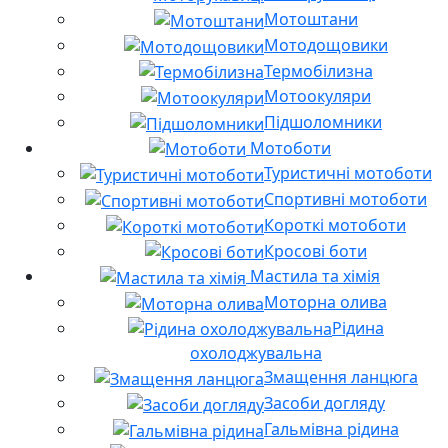
Мотоштани
Мотодощовики
Термобілизна
Мотоокуляри
Підшоломники
Мотоботи
Туристичні мотоботи
Спортивні мотоботи
Короткі мотоботи
Кросові боти
Мастила та хімія
Моторна олива
Рідина
охолоджувальна
Змащення ланцюга
Засоби догляду
Гальмівна рідина