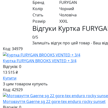
Бренд
FURYGAN
Колір
Чорний
Стать
Чоловiча
Розмір
XXXL
Відгуки Куртка FURYG
0/5
Залишіть відгук про цей товар - Ваш ві
Код: 34979
Куртка FURYGAN BROOKS VENTED + 3/4
Відгуків: 0
13 515 ₴
Купити
З цим товаром купують
Код: 42929
Мотовзуття Gaerne sg 22 gore-tex enduro rocky sunset
Відгуків: 0