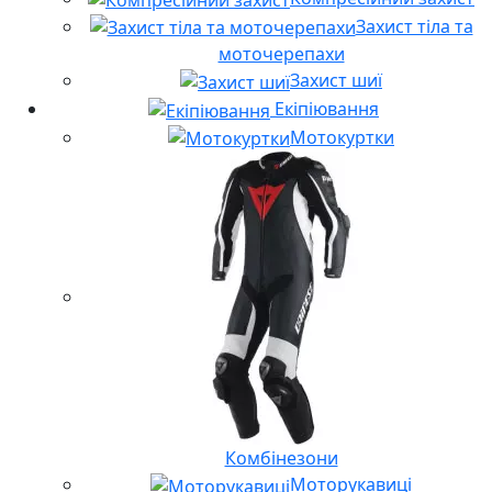
Захист тіла та
моточерепахи
Захист шиї
Екіпіювання
Мотокуртки
Комбінезони
Моторукавиці