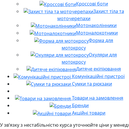
Кроссові боти
Захист тіла та
моточерепахи
Мотонаколінники
Мотоналокотники
Форма для
мотокросу
Окуляри для
мотокросу
Дитяче екіпіювання
Комунікаційні пристрої
Сумки та рюкзаки
Товари на замовлення
Бренди
Акційні товари
У звʼязку з нестабільністю курса уточнюйте ціни у мене