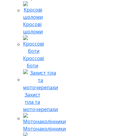
Кросові
шоломи
Кроссові
боти
Захист
тіла та
моточерепахи
Мотонаколінники