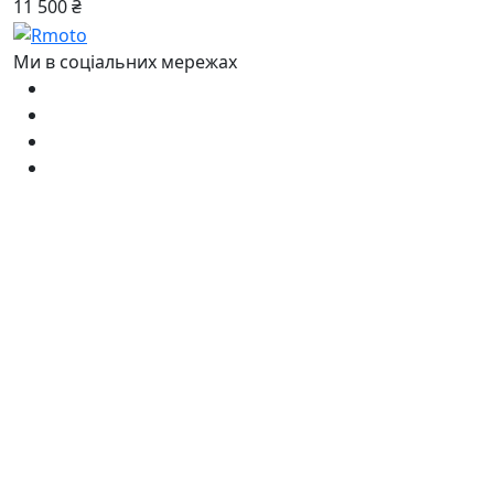
11 500 ₴
Ми в соціальних мережах
Українською
Ru
Наші контакти
Київ, ТРЦ Блокбастер
пр-т Степана Бандери, 34в
Ну ви розумієте - адреса сама за
себе говорить )
Дзвоніть нам
+38 050 411-11-81
+38 050 333-11-81