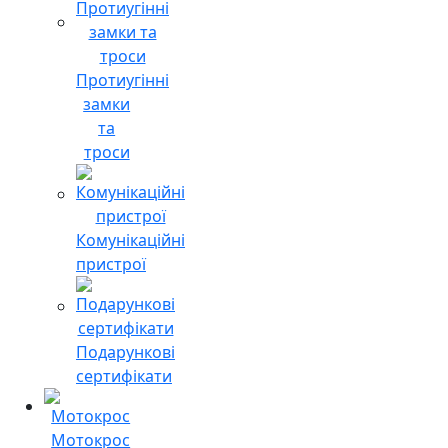
Протиугінні
замки
та
троси
Комунікаційні
пристрої
Подарункові
сертифікати
Мотокрос