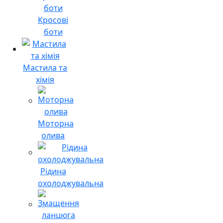
Кросові
боти
Мастила та
хімія
Моторна
олива
Рідина
охолоджувальна