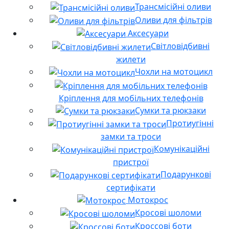
Трансмісійні оливи
Оливи для фільтрів
Аксесуари
Світловідбивні
жилети
Чохли на мотоцикл
Кріплення для мобільних телефонів
Сумки та рюкзаки
Протиугінні
замки та троси
Комунікаційні
пристрої
Подарункові
сертифікати
Мотокрос
Кросові шоломи
Кроссові боти