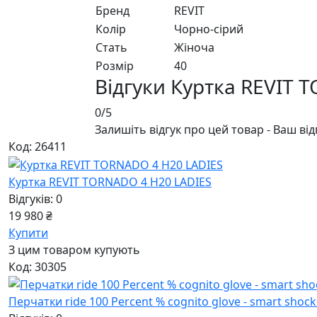
Бренд
REVIT
Колір
Чорно-сiрий
Стать
Жiноча
Розмір
40
Відгуки Куртка REVIT 
0/5
Залишіть відгук про цей товар - Ваш ві
Код: 26411
Куртка REVIT TORNADO 4 H20 LADIES
Відгуків: 0
19 980 ₴
Купити
З цим товаром купують
Код: 30305
Перчатки ride 100 Percent % cognito glove - smart shock