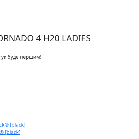
TORNADO 4 H20 LADIES
дгук буде першим!
® [black]