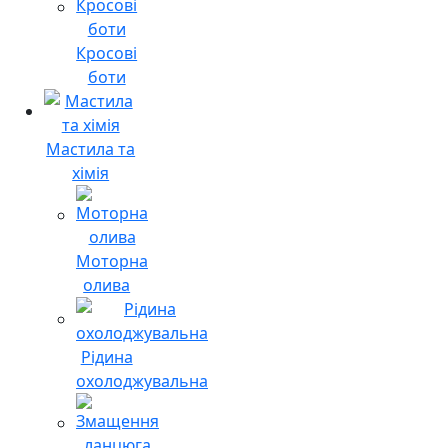
Кросові
боти
Мастила та
хімія
Моторна
олива
Рідина
охолоджувальна