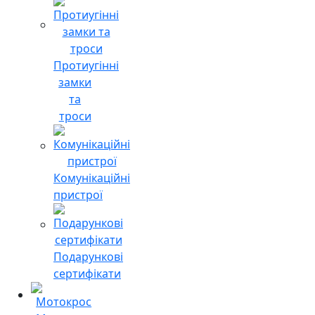
Протиугінні
замки
та
троси
Комунікаційні
пристрої
Подарункові
сертифікати