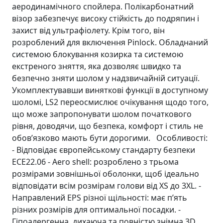
аеродинамічного спойлера. Полікарбонатний
візор забезпечує високу стійкість до подряпин і
захист від ультрафіолету. Крім того, він
розроблений для включення Pinlock. Обладнаний
системою блокування козирка та системою
екстреного зняття, яка дозволяє швидко та
безпечно зняти шолом у надзвичайній ситуації.
Укомплектувавши виняткові функції в доступному
шоломі, LS2 переосмислює очікування щодо того,
що може запропонувати шолом початкового
рівня, доводячи, що безпека, комфорт і стиль не
обов’язково мають бути дорогими. Особливості:
- Відповідає європейському стандарту безпеки
ECE22.06 - Aero shell: розроблено з трьома
розмірами зовнішньої оболонки, щоб ідеально
відповідати всім розмірам голови від XS до 3XL. -
Направлений EPS різної щільності: має п’ять
різних розмірів для оптимальної посадки. -
Гіпоалергенна, дихаюча та повністю знімна 3D