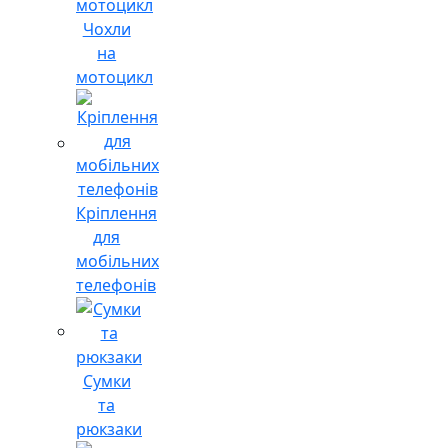
Чохли
на
мотоцикл
Кріплення
для
мобільних
телефонів
Сумки
та
рюкзаки