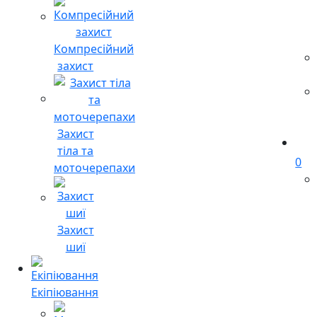
Компресійний
захист
Захист
тіла та
0
моточерепахи
Захист
шиї
Екіпіювання