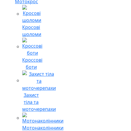
Мотокрос
Кросові
шоломи
Кроссові
боти
Захист
тіла та
моточерепахи
Мотонаколінники