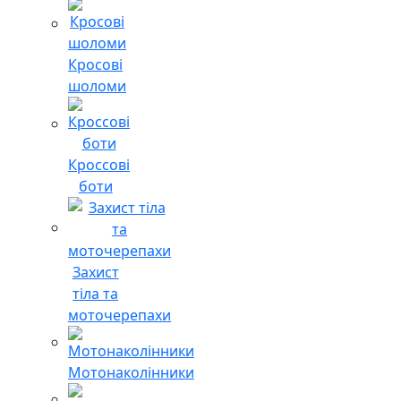
Кросові
шоломи
Кроссові
боти
Захист
тіла та
моточерепахи
Мотонаколінники