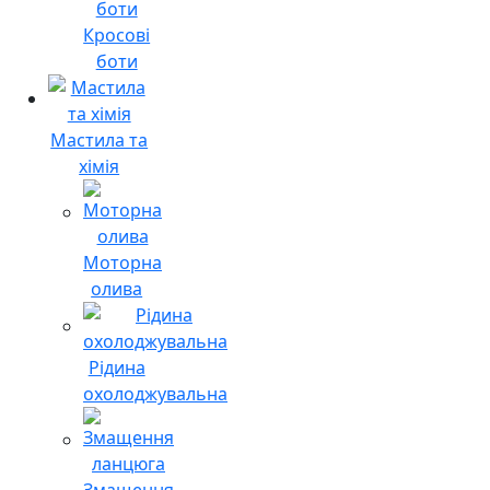
Кросові
боти
Мастила та
хімія
Моторна
олива
Рідина
охолоджувальна
Змащення