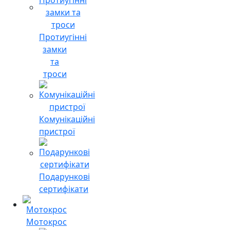
Протиугінні
замки
та
троси
Комунікаційні
пристрої
Подарункові
сертифікати
Мотокрос