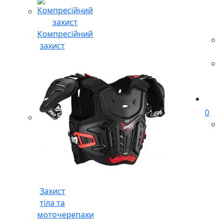
Компресійний
захист
0
Захист
тіла та
моточерепахи