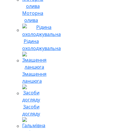
Моторна
олива
Рідина
охолоджувальна
Змащення
ланцюга
Засоби
догляду