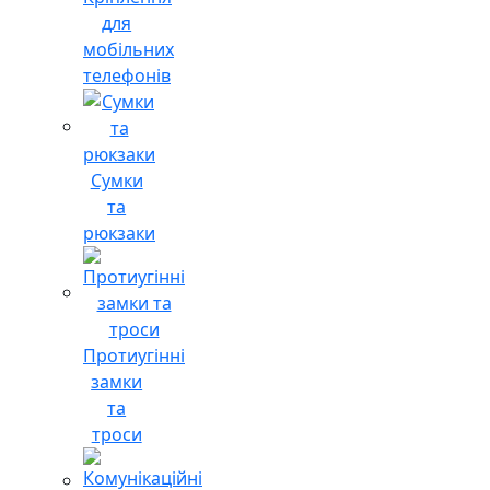
для
мобільних
телефонів
Сумки
та
рюкзаки
Протиугінні
замки
та
троси