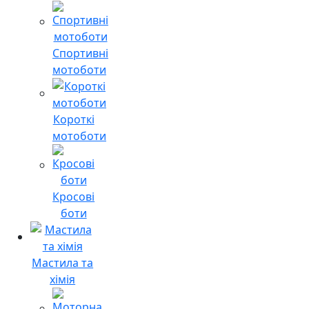
Спортивні
мотоботи
Короткі
мотоботи
Кросові
боти
Мастила та
хімія