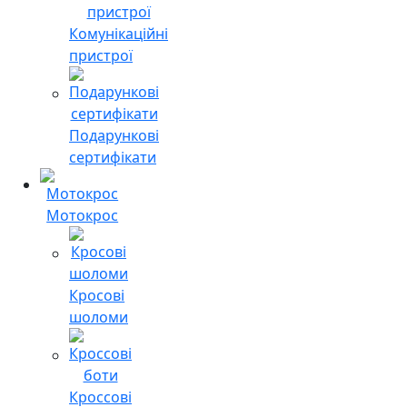
Комунікаційні
пристрої
Подарункові
сертифікати
Мотокрос
Кросові
шоломи
Кроссові