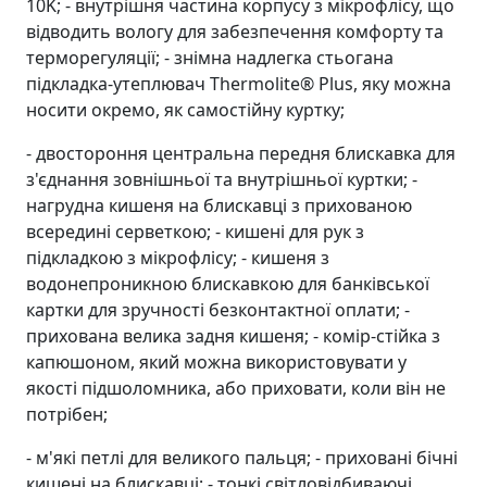
10K; - внутрішня частина корпусу з мікрофлісу, що
відводить вологу для забезпечення комфорту та
терморегуляції; - знімна надлегка стьогана
підкладка-утеплювач Thermolite® Plus, яку можна
носити окремо, як самостійну куртку;
- двостороння центральна передня блискавка для
з'єднання зовнішньої та внутрішньої куртки; -
нагрудна кишеня на блискавці з прихованою
всередині серветкою; - кишені для рук з
підкладкою з мікрофлісу; - кишеня з
водонепроникною блискавкою для банківської
картки для зручності безконтактної оплати; -
прихована велика задня кишеня; - комір-стійка з
капюшоном, який можна використовувати у
якості підшоломника, або приховати, коли він не
потрібен;
- м'які петлі для великого пальця; - приховані бічні
кишені на блискавці; - тонкі світловідбиваючі