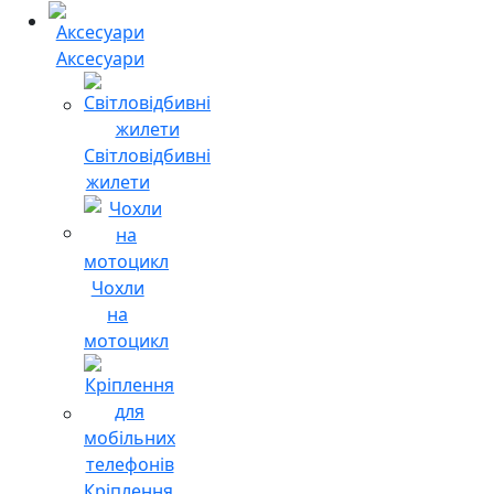
Аксесуари
Світловідбивні
жилети
Чохли
на
мотоцикл
Кріплення