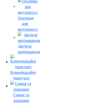
Окуляри
для
мотокросу
Дитяче
екіпіювання
Комунікаційні
пристрої
Сумки та
рюкзаки