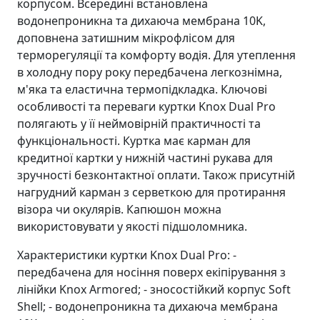
корпусом. Всередині встановлена
водонепроникна та дихаюча мембрана 10K,
доповнена затишним мікрофлісом для
терморегуляції та комфорту водія. Для утеплення
в холодну пору року передбачена легкознімна,
м'яка та еластична термопідкладка. Ключові
особливості та переваги куртки Knox Dual Pro
полягають у її неймовірній практичності та
функціональності. Куртка має карман для
кредитної картки у нижній частині рукава для
зручності безконтактної оплати. Також присутній
нагрудний карман з серветкою для протирання
візора чи окулярів. Капюшон можна
використовувати у якості підшоломника.
Характеристики куртки Knox Dual Pro: -
передбачена для носіння поверх екіпірування з
лінійки Knox Armored; - зносостійкий корпус Soft
Shell; - водонепроникна та дихаюча мембрана