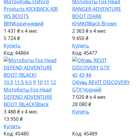
Мотообувь Oxford
Мотоботы Fox Head
Products KICKBACK AIR
RANGER ADVENTURE
WS BOOTS
BOOT [DARK
BRN
Коричневий
KHAKI]
Black,Brown
1 431 ₴ x 4
мес
2 363 ₴ x 4
мес
5 724 ₴
9 450 ₴
Купить
Купить
Код: 44864
Код: 45477
42
43
44
10.5
11.5
9.5
9
10
11
12
Обувь REVIT DISCOVERY
Мотоботы Fox Head
GTX'
Чорний
DEFEND ADVENTURE
7 020 ₴ x 4
мес
BOOT [BLACK]
Black
28 080 ₴
3 488 ₴ x 4
мес
Купить
13 950 ₴
Купить
Код: 45480
Код: 45489