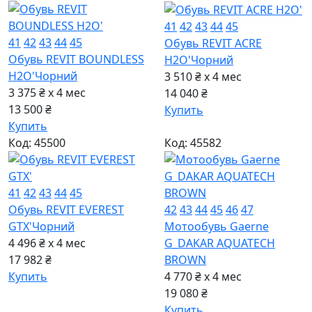
41
42
43
44
45
41
42
43
44
45
Обувь REVIT ACRE
Обувь REVIT BOUNDLESS
H2O'
Чорний
H2O'
Чорний
3 510 ₴ x 4
мес
3 375 ₴ x 4
мес
14 040 ₴
13 500 ₴
Купить
Купить
Код: 45500
Код: 45582
41
42
43
44
45
Обувь REVIT EVEREST
42
43
44
45
46
47
GTX'
Чорний
Мотообувь Gaerne
4 496 ₴ x 4
мес
G_DAKAR AQUATECH
17 982 ₴
BROWN
Купить
4 770 ₴ x 4
мес
19 080 ₴
Купить