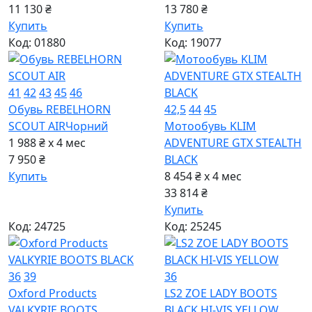
11 130 ₴
13 780 ₴
Купить
Купить
Код: 01880
Код: 19077
41
42
43
45
46
Обувь REBELHORN
42,5
44
45
SCOUT AIR
Чорний
Мотообувь KLIM
1 988 ₴ x 4
мес
ADVENTURE GTX STEALTH
7 950 ₴
BLACK
Купить
8 454 ₴ x 4
мес
33 814 ₴
Купить
Код: 24725
Код: 25245
36
39
36
Oxford Products
LS2 ZOE LADY BOOTS
VALKYRIE BOOTS
BLACK HI-VIS YELLOW