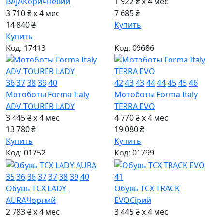
BAJA
Коричневий
1 922 ₴ x 4
мес
3 710 ₴ x 4
мес
7 685 ₴
14 840 ₴
Купить
Купить
Код: 17413
Код: 09686
36
37
38
39
40
42
43
43
44
44
45
45
46
Мотоботы Forma Italy
Мотоботы Forma Italy
ADV TOURER LADY
TERRA EVO
3 445 ₴ x 4
мес
4 770 ₴ x 4
мес
13 780 ₴
19 080 ₴
Купить
Купить
Код: 01752
Код: 01799
35
36
36
37
37
38
39
40
41
Обувь TCX LADY
Обувь TCX TRACK
AURA
Чорний
EVO
Сiрий
2 783 ₴ x 4
мес
3 445 ₴ x 4
мес