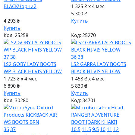
BLACK
Чорний
1 325 ₴ x 4
мес
5 300 ₴
4 293 ₴
Купить
Купить
Код: 25258
Код: 25270
37
38
36
38
LS2 GOBY LADY BOOTS
LS2 GARRA LADY BOOTS
WP BLACK HI-VIS YELLOW
BLACK HI-VIS YELLOW
1 723 ₴ x 4
мес
1 458 ₴ x 4
мес
6 890 ₴
5 830 ₴
Купить
Купить
Код: 30280
Код: 34701
36
37
10.5
11.5
9.5
10
11
12