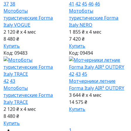
37
38
41
42
45
46
46
Мотоботы
Мотоботы
туристические Forma
туристические Forma
Italy VOGUE
Italy NERO
2 120 ₴ x 4
мес
1 855 ₴ x 4
мес
8 480 ₴
7 420 ₴
Купить
Купить
Код: 09483
Код: 09494
42
43
45
42
43
Мотчерники летние
Мотоботы
Forma Italy AIR³ OUTDRY
туристические Forma
3 644 ₴ x 4
мес
Italy TRACE
14 575 ₴
2 120 ₴ x 4
мес
Купить
8 480 ₴
Купить
1