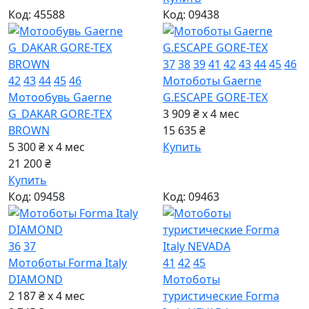
Код: 45588
Код: 09438
37
38
39
41
42
43
44
45
46
42
43
44
45
46
Мотоботы Gaerne
Мотообувь Gaerne
G.ESCAPE GORE-TEX
G_DAKAR GORE-TEX
3 909 ₴ x 4
мес
BROWN
15 635 ₴
5 300 ₴ x 4
мес
Купить
21 200 ₴
Купить
Код: 09458
Код: 09463
36
37
Мотоботы Forma Italy
41
42
45
DIAMOND
Мотоботы
2 187 ₴ x 4
мес
туристические Forma