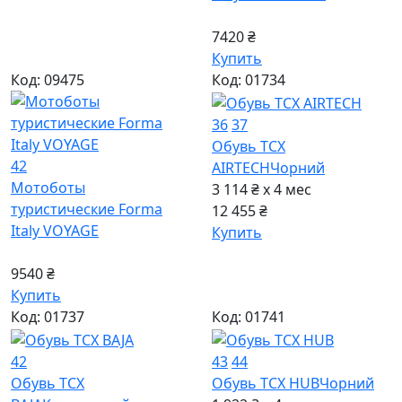
7420 ₴
Купить
Код: 09475
Код: 01734
36
37
Обувь TCX
42
AIRTECH
Чорний
Мотоботы
3 114 ₴ x 4
мес
туристические Forma
12 455 ₴
Italy VOYAGE
Купить
9540 ₴
Купить
Код: 01737
Код: 01741
42
43
44
Обувь TCX
Обувь TCX HUB
Чорний