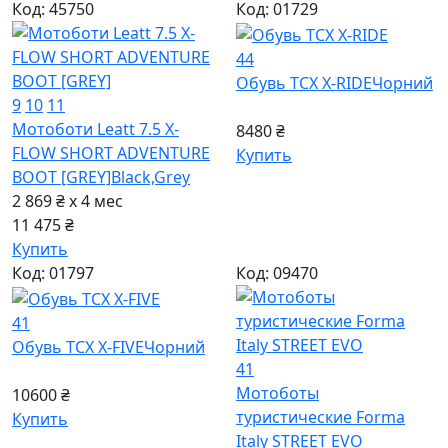
Код: 45750
Код: 01729
44
Обувь TCX X-RIDE
Чорний
9
10
11
Мотоботи Leatt 7.5 X-
8480 ₴
FLOW SHORT ADVENTURE
Купить
BOOT [GREY]
Black,Grey
2 869 ₴ x 4
мес
11 475 ₴
Купить
Код: 01797
Код: 09470
41
Обувь TCX X-FIVE
Чорний
41
Мотоботы
10600 ₴
туристические Forma
Купить
Italy STREET EVO