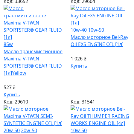
Код: 33652
Код: 29664
10w-40
10w-50
Масло моторное Bel-Ray
85w
Oil EXS ENGINE OIL [1л]
Масло трансмиссионное
Maxima V-TWIN
1 026 ₴
SPORTSTER® GEAR FLUID
Купить
[1л]
Yellow
527 ₴
Купить
Код: 29610
Код: 31541
20w-50
20w-50
10w-50