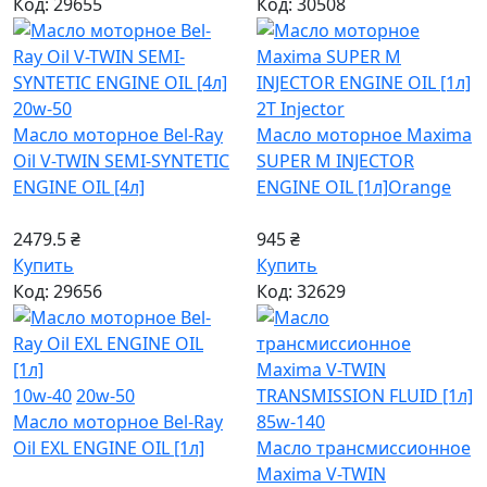
Код: 29655
Код: 30508
20w-50
2T Injector
Масло моторное Bel-Ray
Масло моторное Maxima
Oil V-TWIN SEMI-SYNTETIC
SUPER M INJECTOR
ENGINE OIL [4л]
ENGINE OIL [1л]
Orange
2479.5 ₴
945 ₴
Купить
Купить
Код: 29656
Код: 32629
10w-40
20w-50
Масло моторное Bel-Ray
85w-140
Oil EXL ENGINE OIL [1л]
Масло трансмиссионное
Maxima V-TWIN