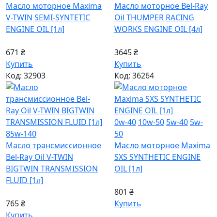
Масло моторное Maxima
Масло моторное Bel-Ray
V-TWIN SEMI-SYNTETIC
Oil THUMPER RACING
ENGINE OIL [1л]
WORKS ENGINE OIL [4л]
671 ₴
3645 ₴
Купить
Купить
Код: 32903
Код: 36264
0w-40
10w-50
5w-40
5w-
85w-140
50
Масло трансмиссионное
Масло моторное Maxima
Bel-Ray Oil V-TWIN
SXS SYNTHETIC ENGINE
BIGTWIN TRANSMISSION
OIL [1л]
FLUID [1л]
801 ₴
765 ₴
Купить
Купить