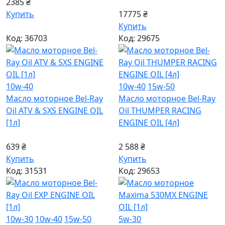
2385 ₴
Купить
17775 ₴
Купить
Код: 36703
Код: 29675
10w-40
10w-40
15w-50
Масло моторное Bel-Ray
Масло моторное Bel-Ray
Oil ATV & SXS ENGINE OIL
Oil THUMPER RACING
[1л]
ENGINE OIL [4л]
639 ₴
2 588 ₴
Купить
Купить
Код: 31531
Код: 29653
10w-30
10w-40
15w-50
5w-30