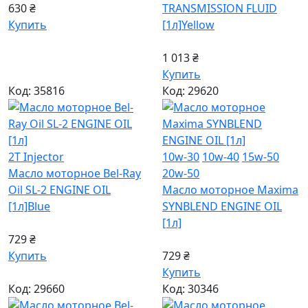
630 ₴
TRANSMISSION FLUID
Купить
[1л]
Yellow
1 013 ₴
Купить
Код: 35816
Код: 29620
2T Injector
10w-30
10w-40
15w-50
Масло моторное Bel-Ray
20w-50
Oil SL-2 ENGINE OIL
Масло моторное Maxima
[1л]
Blue
SYNBLEND ENGINE OIL
[1л]
729 ₴
Купить
729 ₴
Купить
Код: 29660
Код: 30346