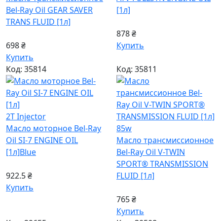
Bel-Ray Oil GEAR SAVER
[1л]
TRANS FLUID [1л]
878 ₴
698 ₴
Купить
Купить
Код: 35814
Код: 35811
2T Injector
Масло моторное Bel-Ray
85w
Oil SI-7 ENGINE OIL
Масло трансмиссионное
[1л]
Blue
Bel-Ray Oil V-TWIN
SPORT® TRANSMISSION
922.5 ₴
FLUID [1л]
Купить
765 ₴
Купить