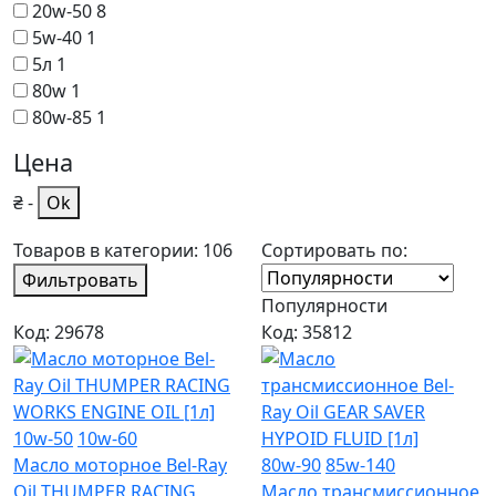
20w-50
8
5w-40
1
5л
1
80w
1
80w-85
1
Цена
₴
-
Ok
Товаров в категории: 106
Сортировать по:
Фильтровать
Популярности
Код: 29678
Код: 35812
10w-50
10w-60
Масло моторное Bel-Ray
80w-90
85w-140
Oil THUMPER RACING
Масло трансмиссионное