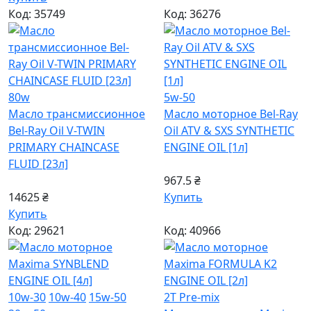
Код: 35749
Код: 36276
80w
5w-50
Масло трансмиссионное
Масло моторное Bel-Ray
Bel-Ray Oil V-TWIN
Oil ATV & SXS SYNTHETIC
PRIMARY CHAINCASE
ENGINE OIL [1л]
FLUID [23л]
967.5 ₴
14625 ₴
Купить
Купить
Код: 29621
Код: 40966
10w-30
10w-40
15w-50
2T Pre-mix