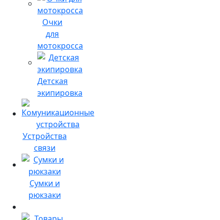
Очки
для
мотокросса
Детская
экипировка
Устройства
связи
Сумки и
рюкзаки