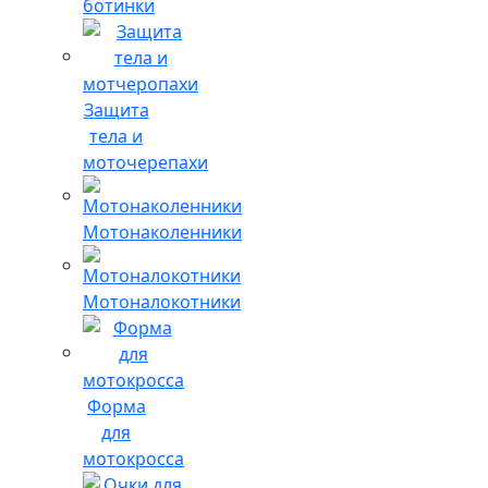
ботинки
Защита
тела и
моточерепахи
Мотонаколенники
Мотоналокотники
Форма
для
мотокросса