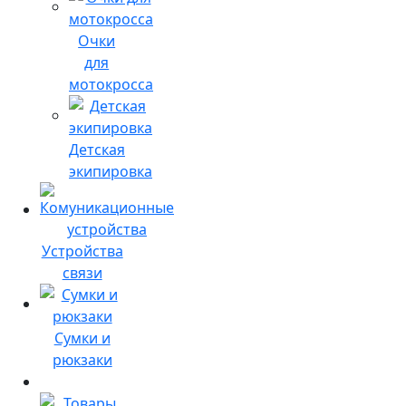
Очки
для
мотокросса
Детская
экипировка
Устройства
связи
Сумки и
рюкзаки