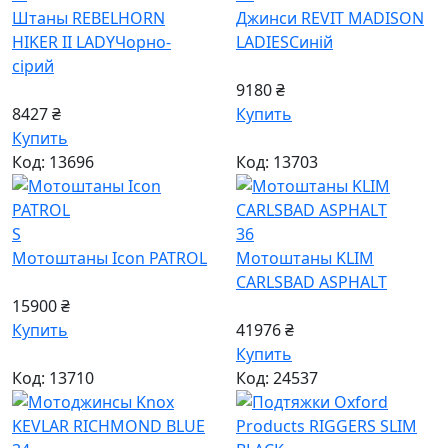
Штаны REBELHORN
Джинси REVIT MADISON
HIKER II LADY
Чорно-
LADIES
Синiй
сiрий
9180 ₴
8427 ₴
Купить
Купить
Код: 13696
Код: 13703
S
36
Мотоштаны Icon PATROL
Мотоштаны KLIM
CARLSBAD ASPHALT
15900 ₴
Купить
41976 ₴
Купить
Код: 13710
Код: 24537