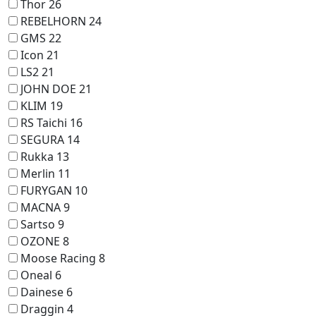
Thor
26
REBELHORN
24
GMS
22
Icon
21
LS2
21
JOHN DOE
21
KLIM
19
RS Taichi
16
SEGURA
14
Rukka
13
Merlin
11
FURYGAN
10
MACNA
9
Sartso
9
OZONE
8
Moose Racing
8
Oneal
6
Dainese
6
Draggin
4