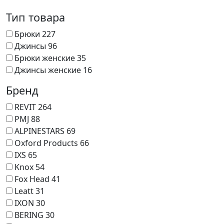
Тип товара
Брюки
227
Джинсы
96
Брюки женские
35
Джинсы женские
16
Бренд
REVIT
264
PMJ
88
ALPINESTARS
69
Oxford Products
66
IXS
65
Knox
54
Fox Head
41
Leatt
31
IXON
30
BERING
30