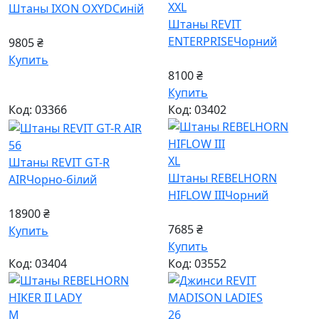
XXL
Штаны IXON OXYD
Синiй
Штаны REVIT
ENTERPRISE
Чорний
9805 ₴
Купить
8100 ₴
Купить
Код: 03366
Код: 03402
56
XL
Штаны REVIT GT-R
Штаны REBELHORN
AIR
Чорно-бiлий
HIFLOW III
Чорний
18900 ₴
7685 ₴
Купить
Купить
Код: 03404
Код: 03552
M
26