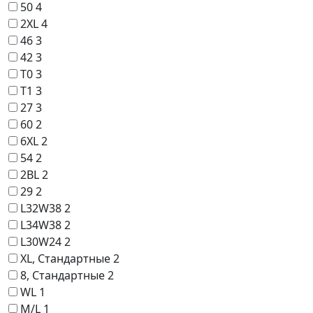
50
4
2XL
4
46
3
42
3
T0
3
T1
3
27
3
60
2
6XL
2
54
2
2BL
2
29
2
L32W38
2
L34W38
2
L30W24
2
XL, Стандартные
2
8, Стандартные
2
WL
1
M/L
1