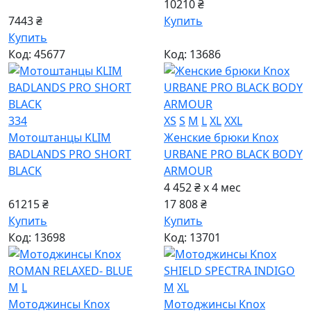
10210 ₴
7443 ₴
Купить
Купить
Код: 45677
Код: 13686
334
XS
S
M
L
XL
XXL
Мотоштанцы KLIM
Женские брюки Knox
BADLANDS PRO SHORT
URBANE PRO BLACK BODY
BLACK
ARMOUR
4 452 ₴ x 4
мес
61215 ₴
17 808 ₴
Купить
Купить
Код: 13698
Код: 13701
M
L
M
XL
Мотоджинсы Knox
Мотоджинсы Knox