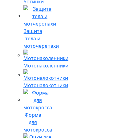
ботинки
Защита
тела и
моточерепахи
Мотонаколенники
Мотоналокотники
Форма
для
мотокросса