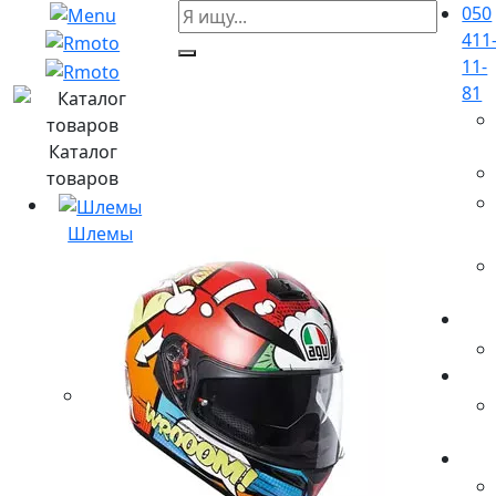
050
411
11-
81
Каталог
товаров
Шлемы