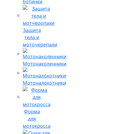
ботинки
Защита
тела и
моточерепахи
Мотонаколенники
Мотоналокотники
Форма
для
мотокросса