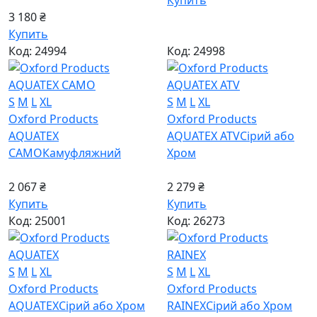
Купить
3 180 ₴
Купить
Код: 24994
Код: 24998
S
M
L
XL
S
M
L
XL
Oxford Products
Oxford Products
AQUATEX
AQUATEX ATV
Сірий або
CAMO
Камуфляжний
Хром
2 067 ₴
2 279 ₴
Купить
Купить
Код: 25001
Код: 26273
S
M
L
XL
S
M
L
XL
Oxford Products
Oxford Products
AQUATEX
Сірий або Хром
RAINEX
Сірий або Хром