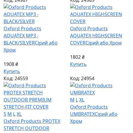
Код: 24987
Код: 24989
Oxford Products
Oxford Products
AQUATEX MP3 -
AQUATEX HIGHSCREEN
BLACK/SILVER
Сірий або
COVER
Сірий або Хром
Хром
1802 ₴
1908 ₴
Купить
Купить
Код: 24559
Код: 24954
M
L
XL
Oxford Products
S
M
L
XL
UMBRATEX
Сірий або
Oxford Products PROTEX
Хром
STRETCH OUTDOOR