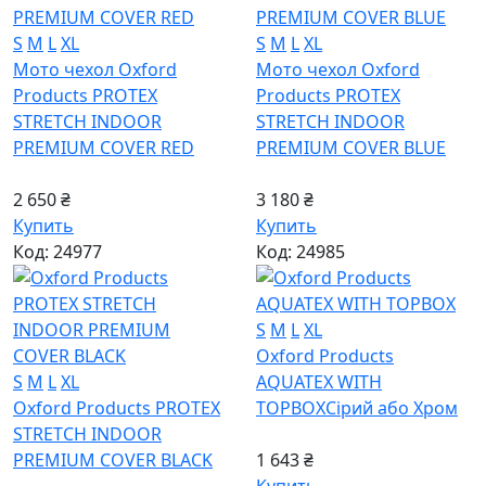
S
M
L
XL
S
M
L
XL
Мото чехол Oxford
Мото чехол Oxford
Products PROTEX
Products PROTEX
STRETCH INDOOR
STRETCH INDOOR
PREMIUM COVER RED
PREMIUM COVER BLUE
2 650 ₴
3 180 ₴
Купить
Купить
Код: 24977
Код: 24985
S
M
L
XL
Oxford Products
S
M
L
XL
AQUATEX WITH
Oxford Products PROTEX
TOPBOX
Сірий або Хром
STRETCH INDOOR
PREMIUM COVER BLACK
1 643 ₴