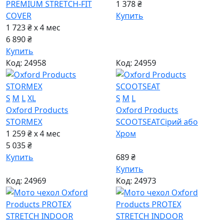
PREMIUM STRETCH-FIT
1 378 ₴
COVER
Купить
1 723 ₴ x 4
мес
6 890 ₴
Купить
Код: 24958
Код: 24959
S
M
L
XL
S
M
L
Oxford Products
Oxford Products
STORMEX
SCOOTSEAT
Сірий або
1 259 ₴ x 4
мес
Хром
5 035 ₴
Купить
689 ₴
Купить
Код: 24969
Код: 24973