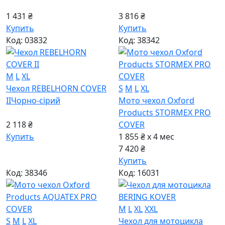
1 431 ₴
3 816 ₴
Купить
Купить
Код: 03832
Код: 38342
M
L
XL
Чехол REBELHORN COVER
S
M
L
XL
II
Чорно-сiрий
Мото чехол Oxford
Products STORMEX PRO
2 118 ₴
COVER
Купить
1 855 ₴ x 4
мес
7 420 ₴
Купить
Код: 38346
Код: 16031
M
L
XL
XXL
S
M
L
XL
Чехол для мотоцикла