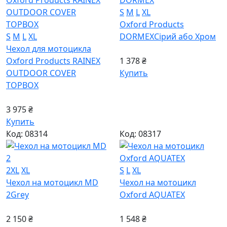
S
M
L
XL
Oxford Products
S
M
L
XL
DORMEX
Сірий або Хром
Чехол для мотоцикла
Oxford Products RAINEX
1 378 ₴
OUTDOOR COVER
Купить
TOPBOX
3 975 ₴
Купить
Код: 08314
Код: 08317
2XL
XL
S
L
XL
Чехол на мотоцикл MD
Чехол на мотоцикл
2
Grey
Oxford AQUATEX
2 150 ₴
1 548 ₴