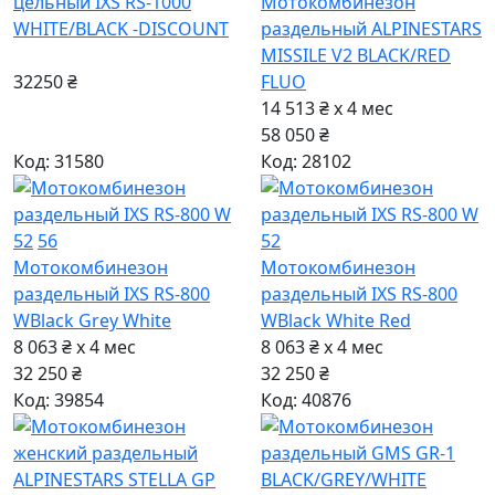
цельный IXS RS-1000
Мотокомбинезон
WHITE/BLACK -DISCOUNT
раздельный ALPINESTARS
MISSILE V2 BLACK/RED
32250 ₴
FLUO
14 513 ₴ x 4
мес
58 050 ₴
Код: 31580
Код: 28102
52
56
52
Мотокомбинезон
Мотокомбинезон
раздельный IXS RS-800
раздельный IXS RS-800
W
Black Grey White
W
Black White Red
8 063 ₴ x 4
мес
8 063 ₴ x 4
мес
32 250 ₴
32 250 ₴
Код: 39854
Код: 40876