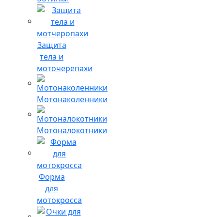
Защита
тела и
моточерепахи
Мотонаколенники
Мотоналокотники
Форма
для
мотокросса