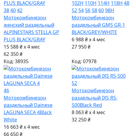
102H
110H
114H
118H
48
38
40
42
52
54
56
58
60
98H
Мотокомбинезон
Мотокомбинезон
женский раздельный
раздельный GMS GR-1
ALPINESTARS STELLA GP
BLACK/GREY/WHITE
PLUS BLACK/GRAY
6 988 ₴ x 4
мес
15 588 ₴ x 4
мес
27 950 ₴
62 350 ₴
Код: 38935
Код: 07978
52
46
Мотокомбинезон
Мотокомбинезон
раздельный IXS RS-
раздельный Dainese
500
Black Red
LAGUNA SECA 4
Black
8 063 ₴ x 4
мес
White
32 250 ₴
16 663 ₴ x 4
мес
66 650 ₴