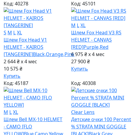
Код: 40278
Код: 45101
M
L
XL
S
M
L
XL
Шлем Fox Head V3 RS
Шлем Fox Head V1
HELMET - CANVAS
HELMET - KAIROS
[RED]
Purple,Red
[TANGERINE]
Black,Orange,Pink
6 975 ₴ x 4
мес
2 644 ₴ x 4
мес
27 900 ₴
10 575 ₴
Купить
Купить
Код: 45187
Код: 40308
M
L
XL
Clear Lens
Шлем Bell MX-10 HELMET
Детские очки 100 Percent
- CAMO [FLO
% STRATA MINI GOGGLE
YELLOW]
Blue,Camo,Yellow
[BLACK]
Black,Grey