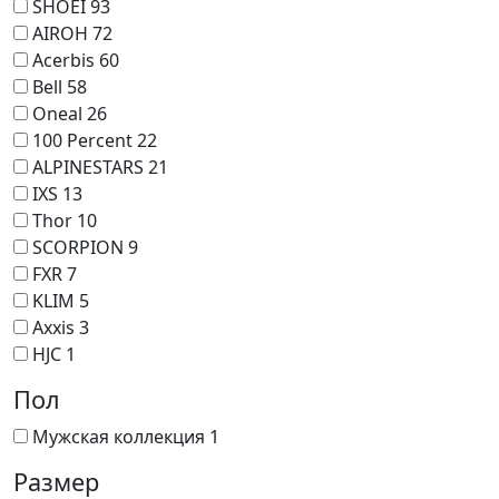
SHOEI
93
AIROH
72
Acerbis
60
Bell
58
Oneal
26
100 Percent
22
ALPINESTARS
21
IXS
13
Thor
10
SCORPION
9
FXR
7
KLIM
5
Axxis
3
HJC
1
Пол
Мужская коллекция
1
Размер