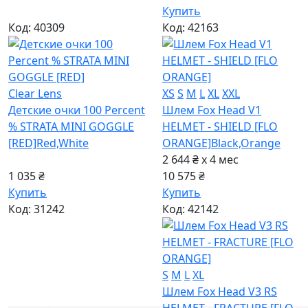
Купить
Код: 40309
Код: 42163
Clear Lens
XS
S
M
L
XL
XXL
Детские очки 100 Percent
Шлем Fox Head V1
% STRATA MINI GOGGLE
HELMET - SHIELD [FLO
[RED]
Red,White
ORANGE]
Black,Orange
2 644 ₴ x 4
мес
1 035 ₴
10 575 ₴
Купить
Купить
Код: 31242
Код: 42142
S
M
L
XL
Шлем Fox Head V3 RS