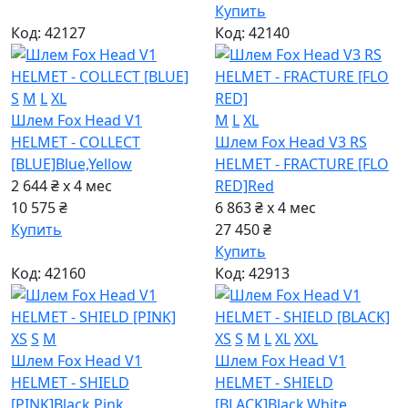
Купить
Код: 42127
Код: 42140
S
M
L
XL
Шлем Fox Head V1
M
L
XL
HELMET - COLLECT
Шлем Fox Head V3 RS
[BLUE]
Blue,Yellow
HELMET - FRACTURE [FLO
2 644 ₴ x 4
мес
RED]
Red
10 575 ₴
6 863 ₴ x 4
мес
Купить
27 450 ₴
Купить
Код: 42160
Код: 42913
XS
S
M
XS
S
M
L
XL
XXL
Шлем Fox Head V1
Шлем Fox Head V1
HELMET - SHIELD
HELMET - SHIELD
[PINK]
Black,Pink
[BLACK]
Black,White