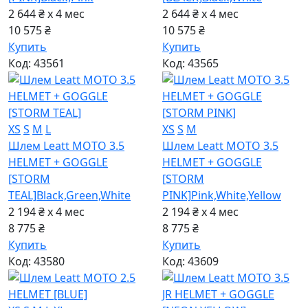
2 644 ₴ x 4
мес
2 644 ₴ x 4
мес
10 575 ₴
10 575 ₴
Купить
Купить
Код: 43561
Код: 43565
XS
S
M
L
XS
S
M
Шлем Leatt MOTO 3.5
Шлем Leatt MOTO 3.5
HELMET + GOGGLE
HELMET + GOGGLE
[STORM
[STORM
TEAL]
Black,Green,White
PINK]
Pink,White,Yellow
2 194 ₴ x 4
мес
2 194 ₴ x 4
мес
8 775 ₴
8 775 ₴
Купить
Купить
Код: 43580
Код: 43609