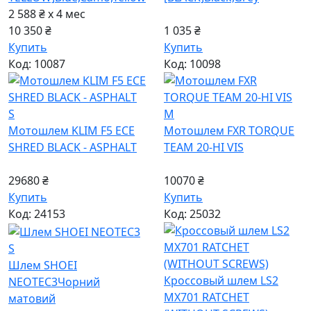
2 588 ₴ x 4
мес
10 350 ₴
1 035 ₴
Купить
Купить
Код: 10087
Код: 10098
S
M
Мотошлем KLIM F5 ECE
Мотошлем FXR TORQUE
SHRED BLACK - ASPHALT
TEAM 20-HI VIS
29680 ₴
10070 ₴
Купить
Купить
Код: 24153
Код: 25032
S
Шлем SHOEI
Кроссовый шлем LS2
NEOTEC3
Чорний
MX701 RATCHET
матовий