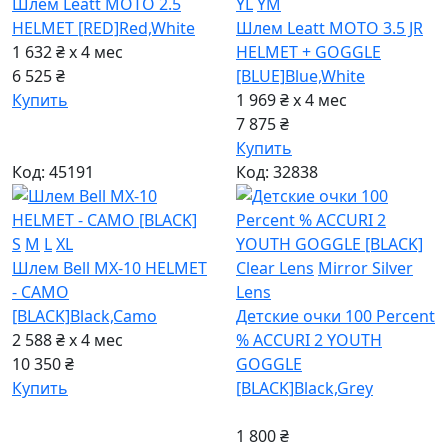
Шлем Leatt MOTO 2.5
YL
YM
HELMET [RED]
Red,White
Шлем Leatt MOTO 3.5 JR
1 632 ₴ x 4
мес
HELMET + GOGGLE
6 525 ₴
[BLUE]
Blue,White
Купить
1 969 ₴ x 4
мес
7 875 ₴
Купить
Код: 45191
Код: 32838
S
M
L
XL
Шлем Bell MX-10 HELMET
Clear Lens
Mirror Silver
- CAMO
Lens
[BLACK]
Black,Camo
Детские очки 100 Percent
2 588 ₴ x 4
мес
% ACCURI 2 YOUTH
10 350 ₴
GOGGLE
Купить
[BLACK]
Black,Grey
1 800 ₴