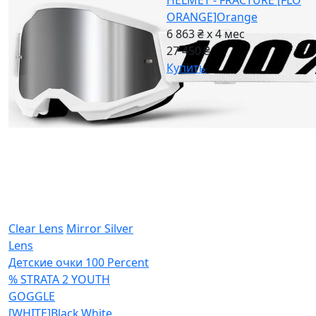
HELMET - FRACTURE [FLO
ORANGE]
Orange
6 863 ₴ x 4
мес
27 450 ₴
Купить
Clear Lens
Mirror Silver
Lens
Детские очки 100 Percent
% STRATA 2 YOUTH
GOGGLE
[WHITE]
Black,White