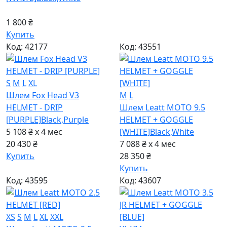
1 800 ₴
Купить
Код: 42177
Код: 43551
S
M
L
XL
Шлем Fox Head V3
M
L
HELMET - DRIP
Шлем Leatt MOTO 9.5
[PURPLE]
Black,Purple
HELMET + GOGGLE
5 108 ₴ x 4
мес
[WHITE]
Black,White
20 430 ₴
7 088 ₴ x 4
мес
Купить
28 350 ₴
Купить
Код: 43595
Код: 43607
XS
S
M
L
XL
XXL