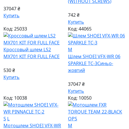
(WITHOUT SCREWS)
37047 ₴
742 ₴
Купить
Купить
Код: 25033
Код: 44065
Кроссовый шлем LS2
M
MX701 KIT FOR FULL FACE
Шлем SHOEI VFX-WR 06
SPARKLE TC-3
Синьо-
530 ₴
жовтий
Купить
37047 ₴
Купить
Код: 10038
Код: 10050
S
L
Мотошлем SHOEI VFX-WR
M