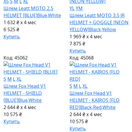
XS
S
M
L
XL
Шлем Leatt MOTO 2.5
YL
YM
HELMET [BLUE]
Blue,White
Шлем Leatt MOTO 3.5 JR
1 632 ₴ x 4
мес
HELMET + GOGGLE [NEON
6 525 ₴
YELLOW]
Black,Yellow
Купить
1 969 ₴ x 4
мес
7 875 ₴
Купить
Код: 45062
Код: 45068
S
M
L
XL
Шлем Fox Head V1
S
M
L
XL
HELMET - SHIELD
Шлем Fox Head V1
[BLUE]
Blue,White
HELMET - KAIROS [FLO
2 644 ₴ x 4
мес
RED]
Black,Red,White
10 575 ₴
2 644 ₴ x 4
мес
Купить
10 575 ₴
Купить