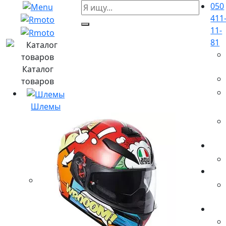
050
411
11-
81
Каталог
товаров
Шлемы