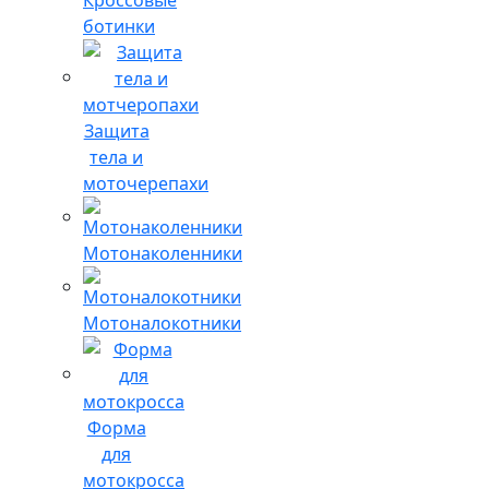
ботинки
Защита
тела и
моточерепахи
Мотонаколенники
Мотоналокотники
Форма
для
мотокросса