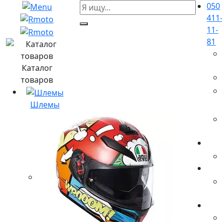
050
411
11-
81
Каталог
товаров
Шлемы