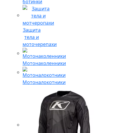
ботинки
Защита
тела и
моточерепахи
Мотонаколенники
Мотоналокотники