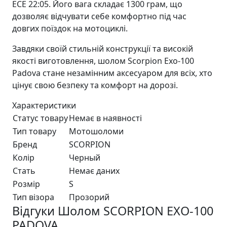
ЕСЕ 22:05. Його вага складає 1300 грам, що
дозволяє відчувати себе комфортно під час
довгих поїздок на мотоциклі.
Завдяки своїй стильній конструкції та високій
якості виготовлення, шолом Scorpion Exo-100
Padova стане незамінним аксесуаром для всіх, хто
цінує свою безпеку та комфорт на дорозі.
Характеристики
Статус товару
Немає в наявності
Тип товару
Мотошоломи
Бренд
SCORPION
Колір
Черный
Стать
Немає даних
Розмір
S
Тип візора
Прозорий
Відгуки Шолом SCORPION EXO-100
PADOVA