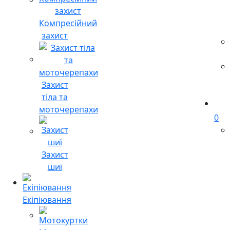
Компресійний
захист
Захист
тіла та
моточерепахи
0
Захист
шиї
Екіпіювання