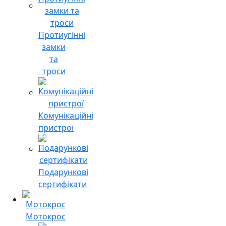
Протиугінні
замки
та
троси
Комунікаційні
пристрої
Подарункові
сертифікати
Мотокрос