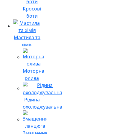
Кросові
боти
Мастила та
хімія
Моторна
олива
Рідина
охолоджувальна
Змащення