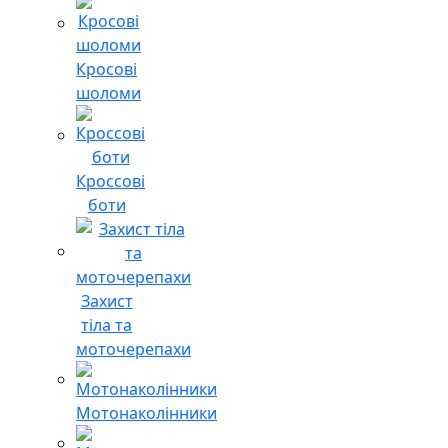
Кросові
шоломи
Кроссові
боти
Захист
тіла та
моточерепахи
Мотонаколінники