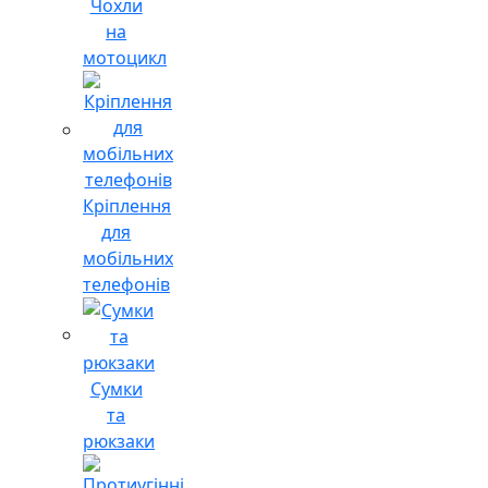
Чохли
на
мотоцикл
Кріплення
для
мобільних
телефонів
Сумки
та
рюкзаки