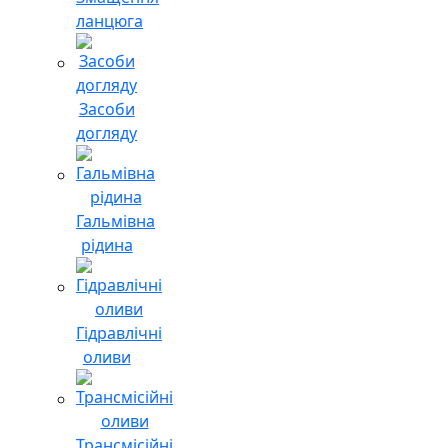
ланцюга
Засоби
догляду
Гальмівна
рідина
Гідравлічні
оливи
Трансмісійні