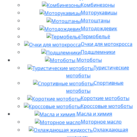
Комбинезоны
Моторукавицы
Мотоштаны
Мотодождевик
Термобельё
Очки для мотокросса
Подшлемники
Мотоботы
Туристические
мотоботы
Спортивные
мотоботы
Короткие мотоботы
Кроссовые мотоботы
Масла и химия
Моторное масло
Охлаждающая