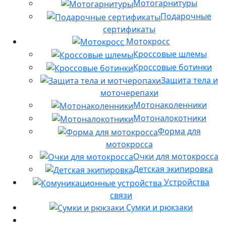
Мотогарнитуры
Подарочные
сертификаты
Мотокросс
Кроссовые шлемы
Кроссовые ботинки
Защита тела и
моточерепахи
Мотонаколенники
Мотоналокотники
Форма для
мотокросса
Очки для мотокросса
Детская экипировка
Устройства
связи
Сумки и рюкзаки