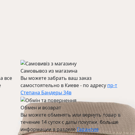
Самовывоз из магазина
а все
Вы можете забрать ваш заказ
е
самостоятельно в Киеве - по адресу
пр-т
Степана Бандеры 34в
Обмен и возврат
Вы можете обменять или вернуть товар в
течение 14 суток с даты покупки, больше
информации в разделе
Гарантия