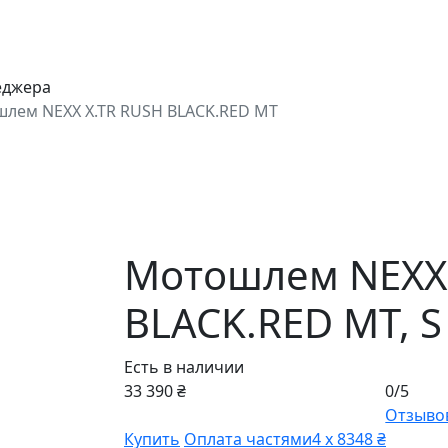
еджера
лем NEXX X.TR RUSH BLACK.RED MT
Мотошлем NEXX 
BLACK.RED MT,
S
Есть в наличии
33 390 ₴
0/5
Отзывов
Купить
Оплата частями
4 х 8348 ₴