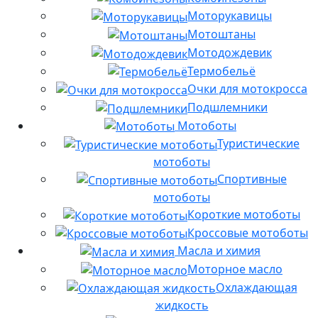
Моторукавицы
Мотоштаны
Мотодождевик
Термобельё
Очки для мотокросса
Подшлемники
Мотоботы
Туристические
мотоботы
Спортивные
мотоботы
Короткие мотоботы
Кроссовые мотоботы
Масла и химия
Моторное масло
Охлаждающая
жидкость