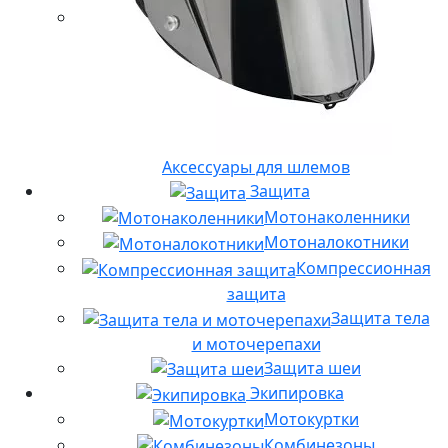
Аксессуары для шлемов
Защита
Мотонаколенники
Мотоналокотники
Компрессионная
защита
Защита тела
и моточерепахи
Защита шеи
Экипировка
Мотокуртки
Комбинезоны