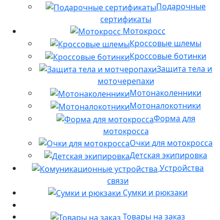
Подарочные
сертификаты
Мотокросс
Кроссовые шлемы
Кроссовые ботинки
Защита тела и
моточерепахи
Мотонаколенники
Мотоналокотники
Форма для
мотокросса
Очки для мотокросса
Детская экипировка
Устройства
связи
Сумки и рюкзаки
Товары на заказ