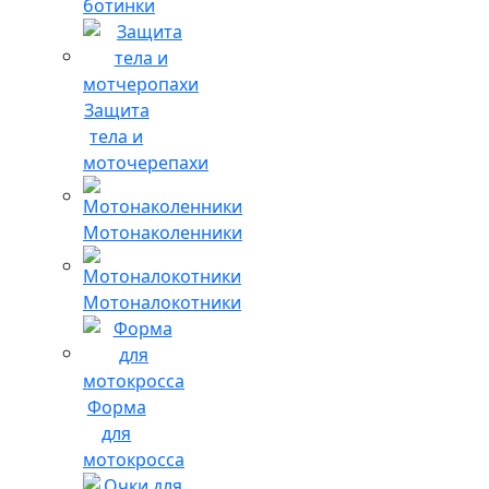
ботинки
Защита
тела и
моточерепахи
Мотонаколенники
Мотоналокотники
Форма
для
мотокросса