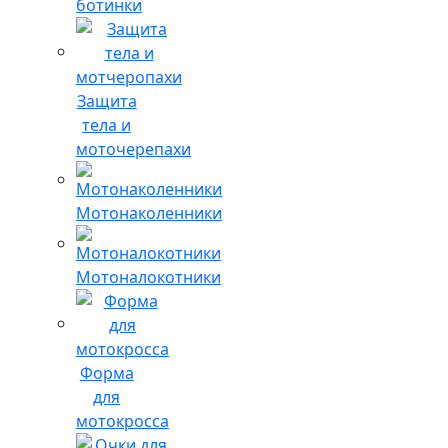
ботинки
Защита
тела и
моточерепахи
Мотонаколенники
Мотоналокотники
Форма
для
мотокросса