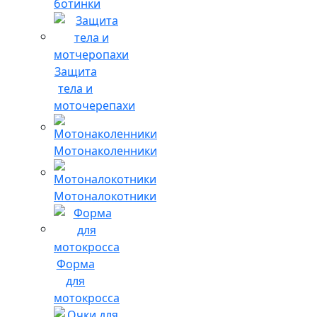
ботинки
Защита
тела и
моточерепахи
Мотонаколенники
Мотоналокотники
Форма
для
мотокросса