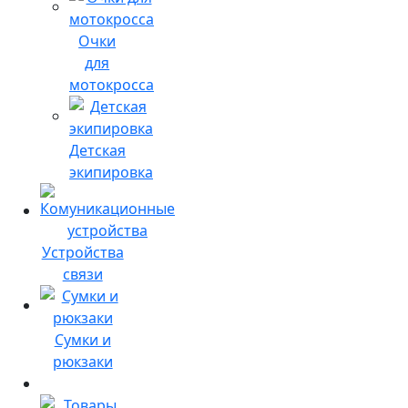
Очки
для
мотокросса
Детская
экипировка
Устройства
связи
Сумки и
рюкзаки