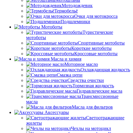
Мотоштаны
Мотодождевик
Термобельё
Очки для мотокросса
Подшлемники
Мотоботы
Туристические
мотоботы
Спортивные мотоботы
Короткие мотоботы
Кроссовые мотоботы
Масла и химия
Моторное масло
Охлаждающая жидкость
Смазка цепи
Средства очистки
Тормозная жидкость
Гидравлические масла
Трансмиссионные
масла
Масла для фильтров
Аксессуары
Светоотражающие
жилеты
Чехлы на мотоцикл