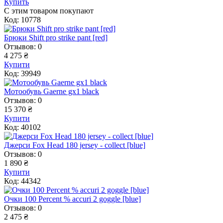
Купить
С этим товаром покупают
Код: 10778
Брюки Shift pro strike pant [red]
Отзывов: 0
4 275 ₴
Купити
Код: 39949
Мотообувь Gaerne gx1 black
Отзывов: 0
15 370 ₴
Купити
Код: 40102
Джерси Fox Head 180 jersey - collect [blue]
Отзывов: 0
1 890 ₴
Купити
Код: 44342
Очки 100 Percent % accuri 2 goggle [blue]
Отзывов: 0
2 475 ₴