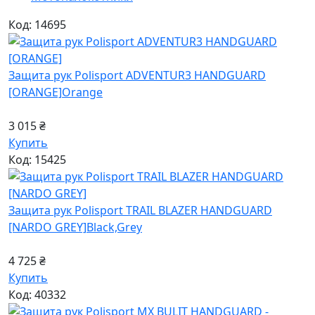
Код: 14695
Защита рук Polisport ADVENTUR3 HANDGUARD
[ORANGE]
Orange
3 015 ₴
Купить
Код: 15425
Защита рук Polisport TRAIL BLAZER HANDGUARD
[NARDO GREY]
Black,Grey
4 725 ₴
Купить
Код: 40332