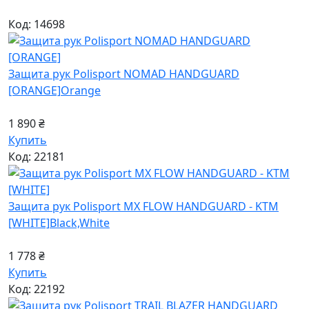
Код: 14698
Защита рук Polisport NOMAD HANDGUARD
[ORANGE]
Orange
1 890 ₴
Купить
Код: 22181
Защита рук Polisport MX FLOW HANDGUARD - KTM
[WHITE]
Black,White
1 778 ₴
Купить
Код: 22192