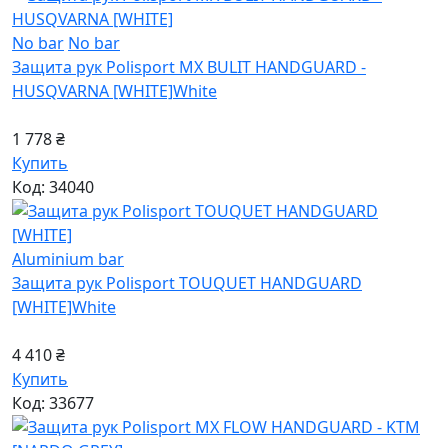
No bar
No bar
Защита рук Polisport MX BULIT HANDGUARD -
HUSQVARNA [WHITE]
White
1 778 ₴
Купить
Код: 34040
Aluminium bar
Защита рук Polisport TOUQUET HANDGUARD
[WHITE]
White
4 410 ₴
Купить
Код: 33677