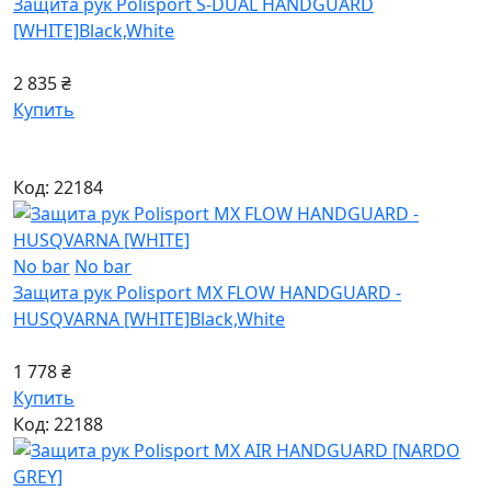
Защита рук Polisport S-DUAL HANDGUARD
[WHITE]
Black,White
2 835 ₴
Купить
Код: 22184
No bar
No bar
Защита рук Polisport MX FLOW HANDGUARD -
HUSQVARNA [WHITE]
Black,White
1 778 ₴
Купить
Код: 22188