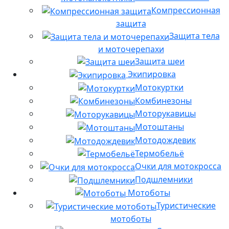
Компрессионная
защита
Защита тела
и моточерепахи
Защита шеи
Экипировка
Мотокуртки
Комбинезоны
Моторукавицы
Мотоштаны
Мотодождевик
Термобельё
Очки для мотокросса
Подшлемники
Мотоботы
Туристические
мотоботы