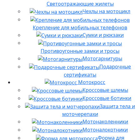
Светоотражающие жилеты
Чехлы на мотоцикл
Крепление для мобильных телефонов
Сумки и рюкзаки
Противоугонные замки и тросы
Мотогарнитуры
Подарочные
сертификаты
Мотокросс
Кроссовые шлемы
Кроссовые ботинки
Защита тела и
моточерепахи
Мотонаколенники
Мотоналокотники
Форма для