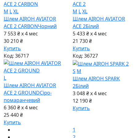
M
L
XL
M
L
XL
Шлем AIROH AVIATOR
Шлем AIROH AVIATOR
ACE 2 CARBON
Чорний
ACE 2
Бiлий
7 553 ₴ x 4
мес
5 433 ₴ x 4
мес
30 210 ₴
21 730 ₴
Купить
Купить
Код: 36717
Код: 36727
S
M
L
Шлем AIROH SPARK
Шлем AIROH AVIATOR
2
Бiлий
ACE 2 GROUND
Сiро-
3 048 ₴ x 4
мес
помаранчевий
12 190 ₴
6 360 ₴ x 4
мес
Купить
25 440 ₴
Купить
1
2