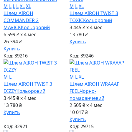
M
L
L
L
XL
XL
M
L
XL
Шлем AIROH
Шлем AIROH TWIST 3
COMMANDER 2
TOXIC
Кольоровий
MAVICK
Кольоровий
3 445 ₴ x 4
мес
6 599 ₴ x 4
мес
13 780 ₴
26 394 ₴
Купить
Купить
Код: 39216
Код: 39246
M
L
M
L
XL
Шлем AIROH TWIST 3
Шлем AIROH WRAAAP
DIZZY
Кольоровий
FEEL
Чорно-
3 445 ₴ x 4
мес
помаранчевий
13 780 ₴
2 505 ₴ x 4
мес
Купить
10 017 ₴
Купить
Код: 32921
Код: 29715