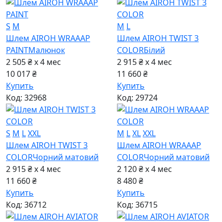
S
M
M
L
Шлем AIROH WRAAAP
Шлем AIROH TWIST 3
PAINT
Малюнок
COLOR
Бiлий
2 505 ₴ x 4
мес
2 915 ₴ x 4
мес
10 017 ₴
11 660 ₴
Купить
Купить
Код: 32968
Код: 29724
S
M
L
XXL
M
L
XL
XXL
Шлем AIROH TWIST 3
Шлем AIROH WRAAAP
COLOR
Чорний матовий
COLOR
Чорний матовий
2 915 ₴ x 4
мес
2 120 ₴ x 4
мес
11 660 ₴
8 480 ₴
Купить
Купить
Код: 36712
Код: 36715