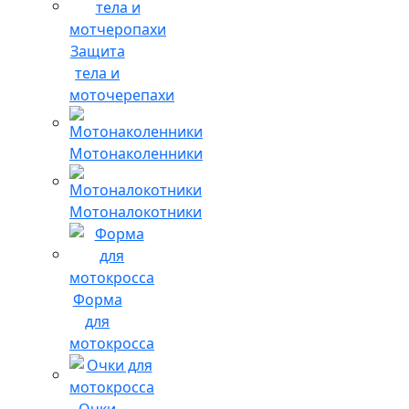
Защита
тела и
моточерепахи
Мотонаколенники
Мотоналокотники
Форма
для
мотокросса
Очки