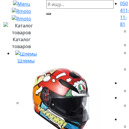
050
411
11-
81
Каталог
товаров
Шлемы