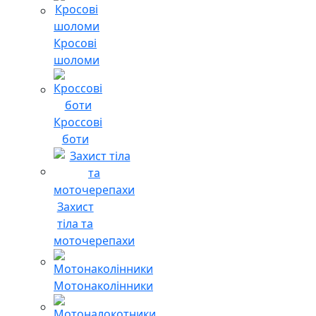
Кросові
шоломи
Кроссові
боти
Захист
тіла та
моточерепахи
Мотонаколінники