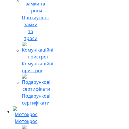
Протиугінні
замки
та
троси
Комунікаційні
пристрої
Подарункові
сертифікати
Мотокрос