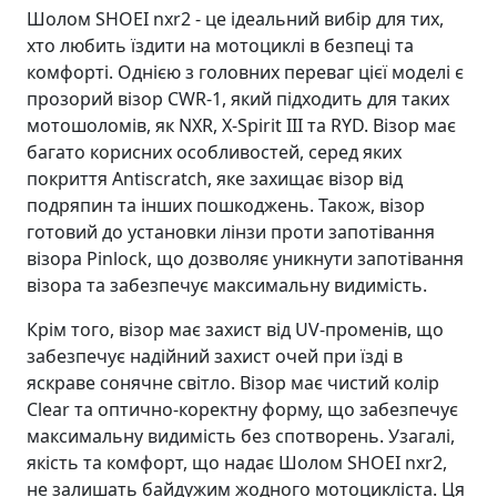
Шолом SHOEI nxr2 - це ідеальний вибір для тих,
хто любить їздити на мотоциклі в безпеці та
комфорті. Однією з головних переваг цієї моделі є
прозорий візор CWR-1, який підходить для таких
мотошоломів, як NXR, X-Spirit III та RYD. Візор має
багато корисних особливостей, серед яких
покриття Antiscratch, яке захищає візор від
подряпин та інших пошкоджень. Також, візор
готовий до установки лінзи проти запотівання
візора Pinlock, що дозволяє уникнути запотівання
візора та забезпечує максимальну видимість.
Крім того, візор має захист від UV-променів, що
забезпечує надійний захист очей при їзді в
яскраве сонячне світло. Візор має чистий колір
Clear та оптично-коректну форму, що забезпечує
максимальну видимість без спотворень. Узагалі,
якість та комфорт, що надає Шолом SHOEI nxr2,
не залишать байдужим жодного мотоцикліста. Ця