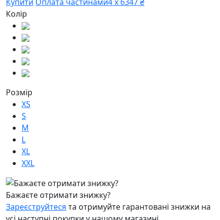
Купити
Оплата частинами
4 х 6347 ₴
Колір
Розмір
XS
S
M
L
XL
XXL
Бажаєте отримати знижку?
Зареєструйтеся
та отримуйте гарантовані знижки на
усі наступні покупки у нашому магазині