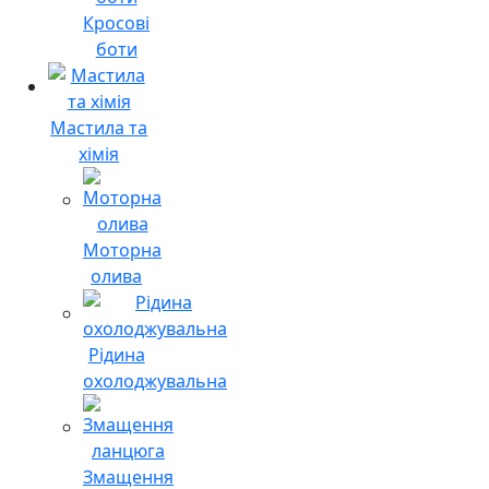
Кросові
боти
Мастила та
хімія
Моторна
олива
Рідина
охолоджувальна
Змащення