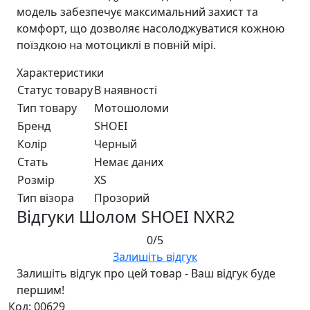
модель забезпечує максимальний захист та
комфорт, що дозволяє насолоджуватися кожною
поїздкою на мотоциклі в повній мірі.
Характеристики
Статус товару
В наявності
Тип товару
Мотошоломи
Бренд
SHOEI
Колір
Черный
Стать
Немає даних
Розмір
XS
Тип візора
Прозорий
Відгуки Шолом SHOEI NXR2
0/5
Залишіть відгук
Залишіть відгук про цей товар - Ваш відгук буде
першим!
Код: 00629