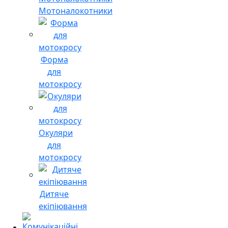
Мотоналокотники
Форма
для
мотокросу
Окуляри
для
мотокросу
Дитяче
екіпіювання