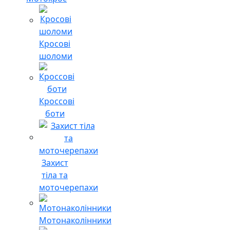
Кросові
шоломи
Кроссові
боти
Захист
тіла та
моточерепахи
Мотонаколінники