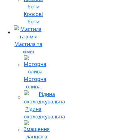
Кросові
боти
Мастила та
хімія
Моторна
олива
Рідина
охолоджувальна