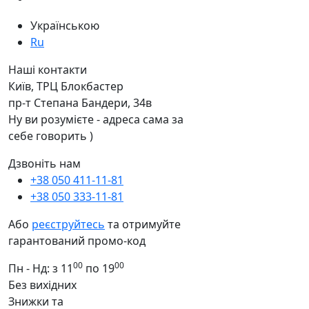
Українською
Ru
Наші контакти
Київ, ТРЦ Блокбастер
пр-т Степана Бандери, 34в
Ну ви розумієте - адреса сама за
себе говорить )
Дзвоніть нам
+38 050 411-11-81
+38 050 333-11-81
Або
реєструйтесь
та отримуйте
гарантований промо-код
00
00
Пн - Нд: з 11
по 19
Без вихідних
Знижки та