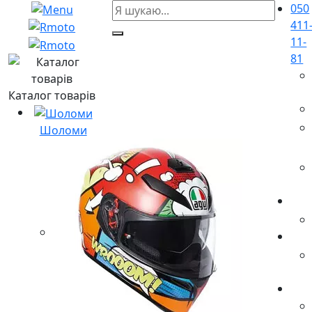
050
411
11-
81
Каталог товарів
Шоломи