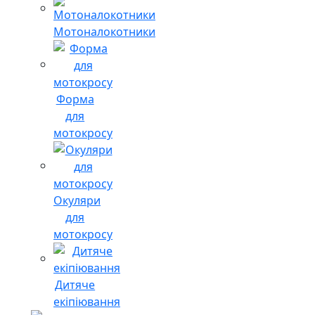
Мотоналокотники
Форма
для
мотокросу
Окуляри
для
мотокросу
Дитяче
екіпіювання