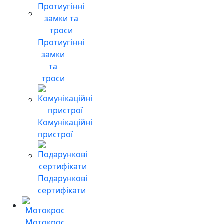
Протиугінні
замки
та
троси
Комунікаційні
пристрої
Подарункові
сертифікати
Мотокрос