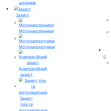
шоломів
Захист
Мотонаколінники
Мотоналокотники
0
Компресійний
захист
Захист
тіла та
моточерепахи