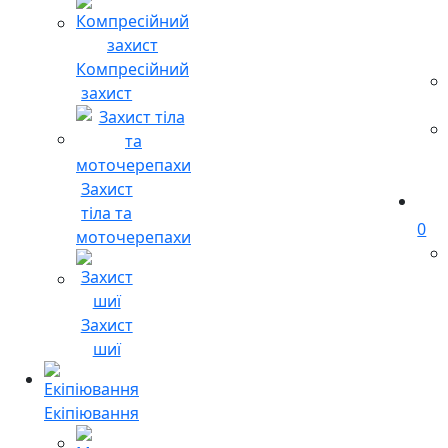
Компресійний
захист
Захист
тіла та
0
моточерепахи
Захист
шиї
Екіпіювання