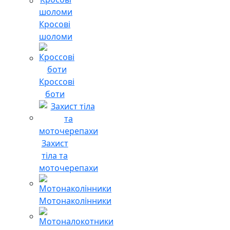
Кросові
шоломи
Кроссові
боти
Захист
тіла та
моточерепахи
Мотонаколінники