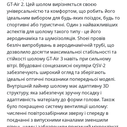
GT-Air 2. Цей шолом вирізняється своєю
універсальністю та комфортом, що робить його
ідеальним вибором для будь-яких поїздок, будь то
спортивні або туристичні. Один з найважливіших
аспектів для шолому такого типу - це його
аеродинаміка та шумоізоляція. Shoei провів
безліч випробувань в аеродинамічній трубі, що
дозволило досягти максимальної стабільності та
стійкості шолому GT-Air 3 навіть при сильному
вітрі. Вбудовані сонцезахисні окуляри QSV-2
забезпечують широкий огляд та зберігають
ідеальні оптичні показники попередньої моделі.
Внутрішній лайнер шолому має адаптивну 3D
структуру, яка забезпечує зручну посадку і
адаптивність матеріалу до форми голови. Також
було покращено систему вентиляції шолому:
численні повітрозабірники зверху і спереду в
поєднанні з випускними каналами зменшили
рівень шуму і забезпечили приємний мікроклімат