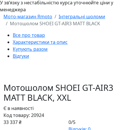
У звʼязку з нестабільністю курса уточнюйте ціни у
менеджера
Мото-магазин Rmoto
Інтегральні шоломи
Мотошолом SHOEI GT-AIR3 MATT BLACK
Все про товар
Характеристики та опис
Купують разом
Відгуки
Мотошолом SHOEI GT-AIR3
MATT BLACK,
XXL
Є в наявності
Код товару:
20924
33 337 ₴
0/5
Відгуків: 0