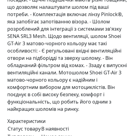
що дозволяє налаштувати шолом під ваші
потреби. - Комплектація включає лінзу Pinlock®,
яка запобігає запотіванню візора. - Шолом
розроблений для інтеграції з системами зв'язку
SENA SRL3 Mesh. Щодо вентиляції, шолом Shoei
GT-Air 3 матово-чорного кольору має такі
особливості: - Є регульовані вхідні вентиляційні
отвори на підборідді та зверху шолому. - Він
обладнаний фільтром від комах. - Ззаду є випускні
вентиляційні канали. Мотошолом Shoei GT-Air 3
матово-чорного кольору є надійним і
комфортним вибором для мотоциклістів. Він
поєднує в собі високу безпеку, комфорт і
функціональність, що робить його одним з
найкращих шоломів на ринку.
Характеристики
Статус товару
В наявності