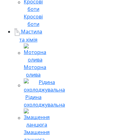
Кросові
боти
Мастила
та хімія
Моторна
олива
Рідина
охолоджувальна
Змащення
ланцюга