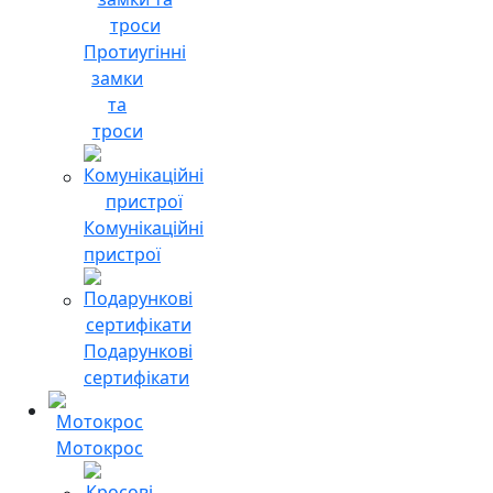
Протиугінні
замки
та
троси
Комунікаційні
пристрої
Подарункові
сертифікати
Мотокрос