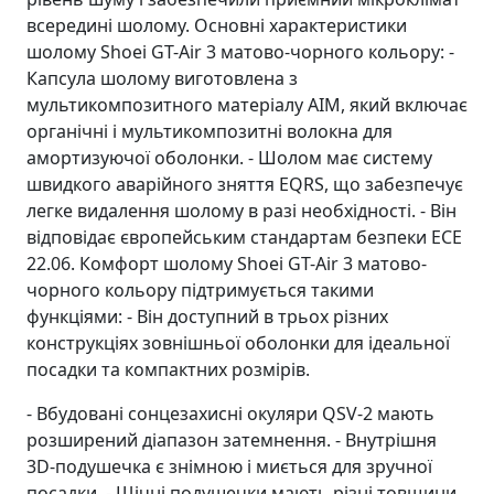
всередині шолому. Основні характеристики
шолому Shoei GT-Air 3 матово-чорного кольору: -
Капсула шолому виготовлена з
мультикомпозитного матеріалу AIM, який включає
органічні і мультикомпозитні волокна для
амортизуючої оболонки. - Шолом має систему
швидкого аварійного зняття EQRS, що забезпечує
легке видалення шолому в разі необхідності. - Він
відповідає європейським стандартам безпеки ECE
22.06. Комфорт шолому Shoei GT-Air 3 матово-
чорного кольору підтримується такими
функціями: - Він доступний в трьох різних
конструкціях зовнішньої оболонки для ідеальної
посадки та компактних розмірів.
- Вбудовані сонцезахисні окуляри QSV-2 мають
розширений діапазон затемнення. - Внутрішня
3D-подушечка є знімною і миється для зручної
посадки. - Щічні подушечки мають різні товщини,