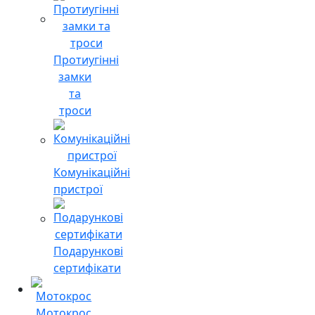
Протиугінні
замки
та
троси
Комунікаційні
пристрої
Подарункові
сертифікати
Мотокрос