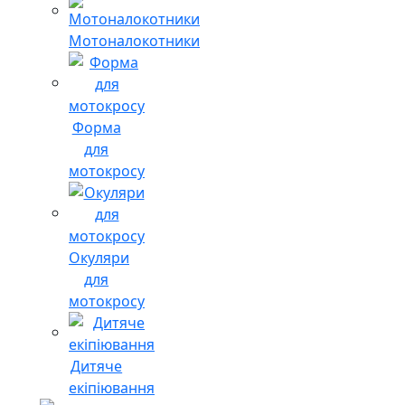
Мотоналокотники
Форма
для
мотокросу
Окуляри
для
мотокросу
Дитяче
екіпіювання