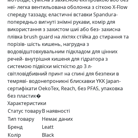
неї- легка вентильована оболонка з сіткою X-Flow
спереду таззаду, еластичні вставки Spandura-
попередньо вигнуті знімні рукави, комір для
використання з захистом шиї або без- захисна
плівка brush guard на ліктях стійка до стирання та
порізів- шість кишень, нагрудна з
водовідштовхувальним підкладом для цінних
речей- внутрішня кишеня для гідратора з
системою підвіски місткістю до 3 л-
світловідбивний принт на спині для безпеки в
темряві- водонепроникні блискавки YKK Japan-
сертифікати OekoTex, Reach, без PFAS, упаковка
без пластик�
Характеристики
Статус товару
В наявності
Тип товару
Немає даних
Бренд
Leatt
Колір
Black