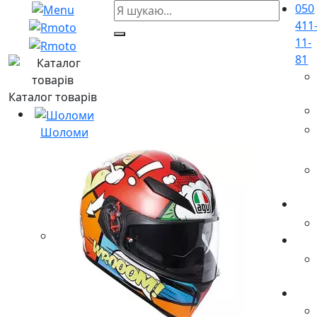
050
411
11-
81
Каталог товарів
Шоломи