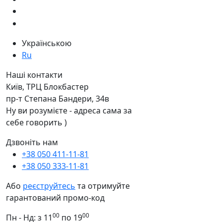
Українською
Ru
Наші контакти
Київ, ТРЦ Блокбастер
пр-т Степана Бандери, 34в
Ну ви розумієте - адреса сама за
себе говорить )
Дзвоніть нам
+38 050 411-11-81
+38 050 333-11-81
Або
реєструйтесь
та отримуйте
гарантований промо-код
00
00
Пн - Нд: з 11
по 19