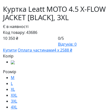
Куртка Leatt MOTO 4.5 X-FLOW
JACKET [BLACK],
3XL
Є в наявності
Код товару:
43686
10 350 ₴
0/5
Відгуків: 0
Купити
Оплата частинами
4 х 2588 ₴
Колір
Розмір
M
L
XL
XXL
3XL
4XL