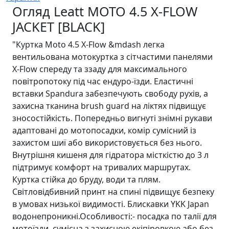
Огляд Leatt MOTO 4.5 X-FLOW
JACKET [BLACK]
"Куртка Moto 4.5 X-Flow &mdash легка
вентильована мотокуртка з сітчастими панелями
X-Flow спереду та ззаду для максимального
повітропотоку під час ендуро-їзди. Еластичні
вставки Spandura забезпечують свободу рухів, а
захисна тканина brush guard на ліктях підвищує
зносостійкість. Попередньо вигнуті знімні рукави
адаптовані до мотопосадки, комір сумісний із
захистом шиї або використовується без нього.
Внутрішня кишеня для гідратора місткістю до 3 л
підтримує комфорт на тривалих маршрутах.
Куртка стійка до бруду, води та плям.
Світловідбивний принт на спині підвищує безпеку
в умовах низької видимості. Блискавки YKK Japan
водонепроникні.Особливості:- посадка по талії для
мотоїзди, сумісна з захисною екіпіровкою або без