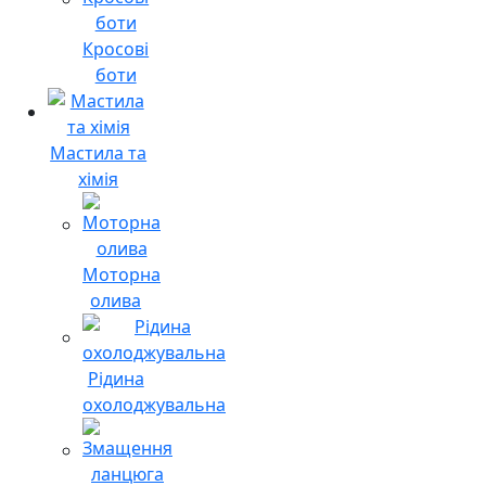
Кросові
боти
Мастила та
хімія
Моторна
олива
Рідина
охолоджувальна