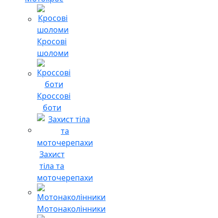
Кросові
шоломи
Кроссові
боти
Захист
тіла та
моточерепахи
Мотонаколінники