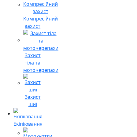
Компресійний
захист
Захист
тіла та
моточерепахи
Захист
шиї
Екіпіювання