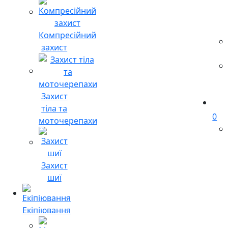
Компресійний
захист
Захист
тіла та
0
моточерепахи
Захист
шиї
Екіпіювання