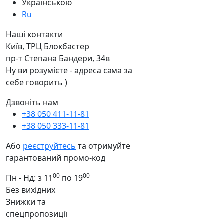
Українською
Ru
Наші контакти
Київ, ТРЦ Блокбастер
пр-т Степана Бандери, 34в
Ну ви розумієте - адреса сама за
себе говорить )
Дзвоніть нам
+38 050 411-11-81
+38 050 333-11-81
Або
реєструйтесь
та отримуйте
гарантований промо-код
00
00
Пн - Нд: з 11
по 19
Без вихідних
Знижки та
спецпропозиції