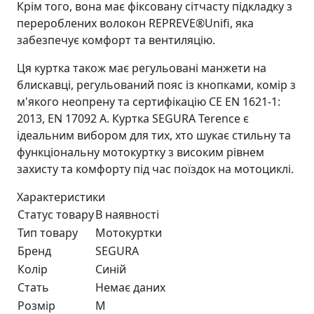
Крім того, вона має фіксовану сітчасту підкладку з
перероблених волокон REPREVE®Unifi, яка
забезпечує комфорт та вентиляцію.
Ця куртка також має регульовані манжети на
блискавці, регульований пояс із кнопками, комір з
м'якого неопрену та сертифікацію CE EN 1621-1:
2013, EN 17092 A. Куртка SEGURA Terence є
ідеальним вибором для тих, хто шукає стильну та
функціональну мотокуртку з високим рівнем
захисту та комфорту під час поїздок на мотоциклі.
Характеристики
Статус товару
В наявності
Тип товару
Мотокуртки
Бренд
SEGURA
Колір
Синiй
Стать
Немає даних
Розмір
M