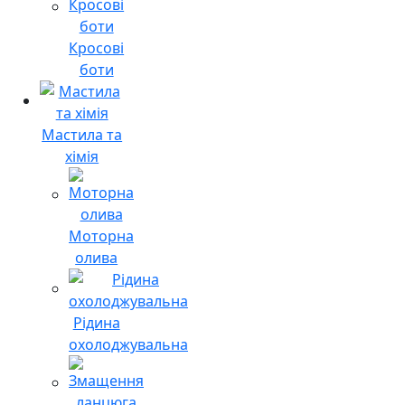
Кросові
боти
Мастила та
хімія
Моторна
олива
Рідина
охолоджувальна