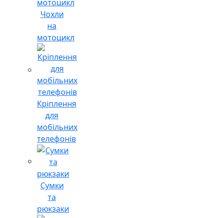
Чохли
на
мотоцикл
Кріплення
для
мобільних
телефонів
Сумки
та
рюкзаки