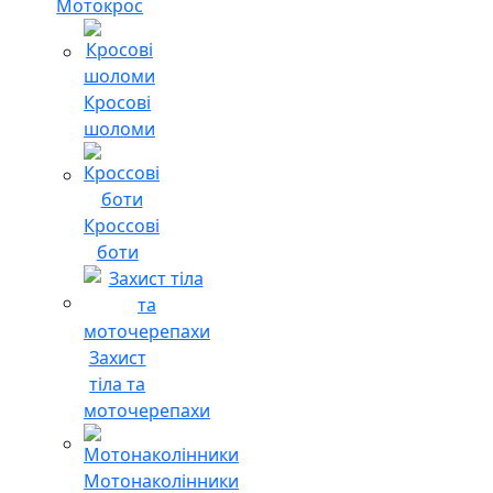
Мотокрос
Кросові
шоломи
Кроссові
боти
Захист
тіла та
моточерепахи
Мотонаколінники