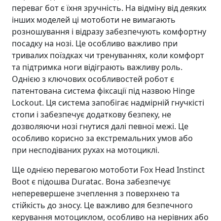
переваг бот є їхня зручність. На відміну від деяких
інших моделей ці мотоботи не вимагають
розношування і відразу забезпечують комфортну
посадку на нозі. Це особливо важливо при
тривалих поїздках чи тренуваннях, коли комфорт
та підтримка ноги відіграють важливу роль.
Однією з ключових особливостей робот є
патентована система фіксації під назвою Hinge
Lockout. Ця система запобігає надмірній гнучкісті
стопи і забезпечує додаткову безпеку, не
дозволяючи нозі гнутися далі певної межі. Це
особливо корисно за екстремальних умов або
при несподіваних рухах на мотоциклі.
Ще однією перевагою мотоботи Fox Head Instinct
Boot є підошва Duratac. Вона забезпечує
неперевершене зчеплення з поверхнею та
стійкість до зносу. Це важливо для безпечного
керування мотоциклом, особливо на нерівних або