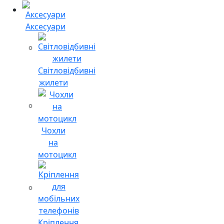
Аксесуари
Світловідбивні
жилети
Чохли
на
мотоцикл
Кріплення