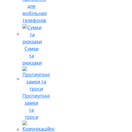
для
мобільних
телефонів
Сумки
та
рюкзаки
Протиугінні
замки
та
троси