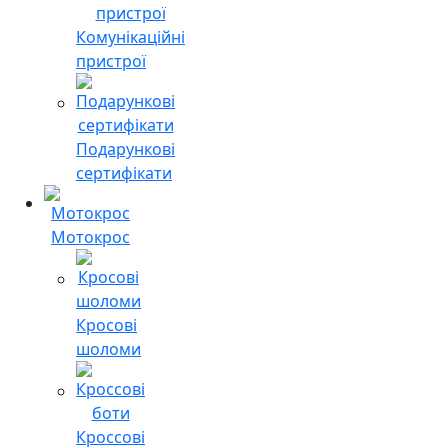
Комунікаційні
пристрої
Подарункові
сертифікати
Мотокрос
Кросові
шоломи
Кроссові