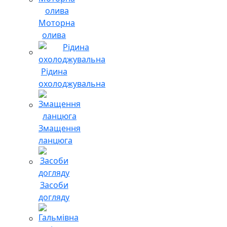
Моторна
олива
Рідина
охолоджувальна
Змащення
ланцюга
Засоби
догляду