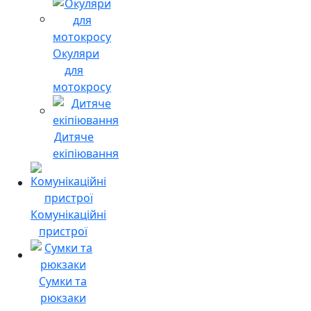
Окуляри
для
мотокросу
Дитяче
екіпіювання
Комунікаційні
пристрої
Сумки та
рюкзаки