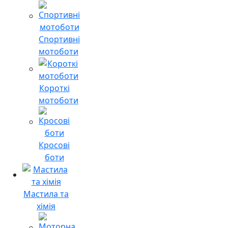
Спортивні
мотоботи
Короткі
мотоботи
Кросові
боти
Мастила та
хімія