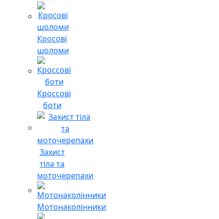
Кросові
шоломи
Кроссові
боти
Захист
тіла та
моточерепахи
Мотонаколінники