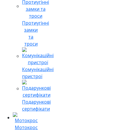
Протиугінні
замки
та
троси
Комунікаційні
пристрої
Подарункові
сертифікати
Мотокрос