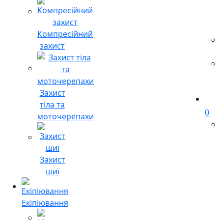
Компресійний
захист
Захист
тіла та
0
моточерепахи
Захист
шиї
Екіпіювання