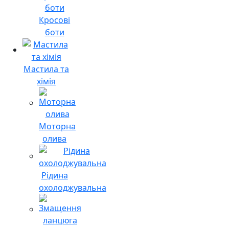
Кросові
боти
Мастила та
хімія
Моторна
олива
Рідина
охолоджувальна