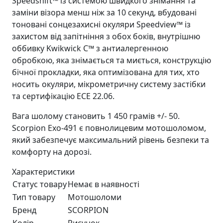
Speedshift™ із системою швидкого знімання та
заміни візора менш ніж за 10 секунд, вбудовані
тоновані сонцезахисні окуляри Speedview™ із
захистом від запітніння з обох боків, внутрішню
оббивку Kwikwick C™ з антиалергенною
обробкою, яка знімається та миється, конструкцію
бічної прокладки, яка оптимізована для тих, хто
носить окуляри, мікрометричну систему застібки
та сертифікацію ЕСЕ 22.06.
Вага шолому становить 1 450 грамів +/- 50.
Scorpion Exo-491 є повнолицевим мотошоломом,
який забезпечує максимальний рівень безпеки та
комфорту на дорозі.
Характеристики
Статус товару
Немає в наявності
Тип товару
Мотошоломи
Бренд
SCORPION