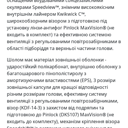
оснащений вбудованими сонцезахисними
окулярами Speedview™, знімним високоякісним
внутрішнім лайнером Kwikwick C™,
широкообзорним візором з підготовкою під
установку лінзи-антифог Pinlock MaxVision® (не
входить в комплект) та ефективною системою
вентиляції з регульованими повітрозабірниками в
області підборіддя та верхньої частини голови.
Шолом має матеріал зовнішньої оболонки -
ударостійкий полікарбонат, внутрішню оболонку з
багатошарового пінополістиролу з
амортизуючими властивостями (EPS), 3 розміри
зовнішньої капсули для кращої відповідності
різним розмірам голови, ефективну систему
вентиляції з регульованими повітрозабірниками,
візор (KDF-14-3) з захистом від подряпин та
підготовкою до Pinlock (DKS107) MaxVision® (не
входить до комплекту), механізм кріплення візора