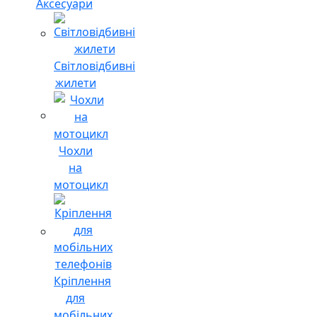
Аксесуари
Світловідбивні
жилети
Чохли
на
мотоцикл
Кріплення
для
мобільних