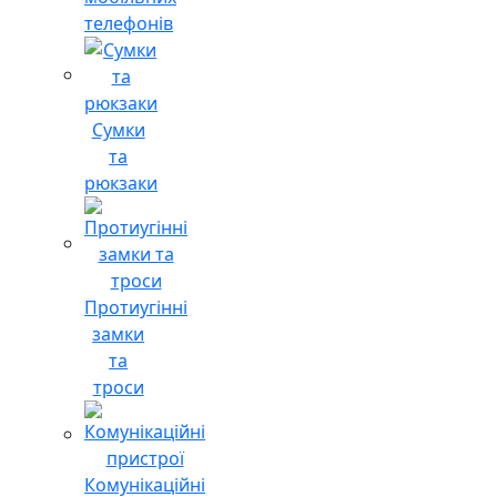
телефонів
Сумки
та
рюкзаки
Протиугінні
замки
та
троси
Комунікаційні