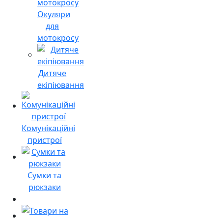
Окуляри
для
мотокросу
Дитяче
екіпіювання
Комунікаційні
пристрої
Сумки та
рюкзаки