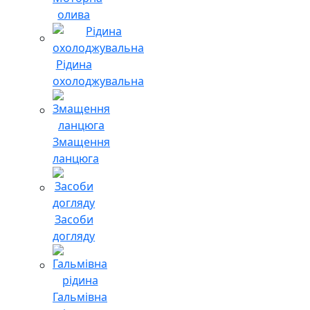
олива
Рідина
охолоджувальна
Змащення
ланцюга
Засоби
догляду
Гальмівна