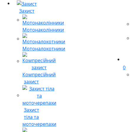
Захист
Мотонаколінники
Мотоналокотники
0
Компресійний
захист
Захист
тіла та
моточерепахи