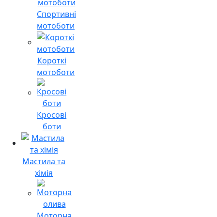
Спортивні
мотоботи
Короткі
мотоботи
Кросові
боти
Мастила та
хімія
Моторна