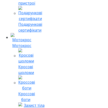
пристрої
Подарункові
сертифікати
Мотокрос
Кросові
шоломи
Кроссові
боти