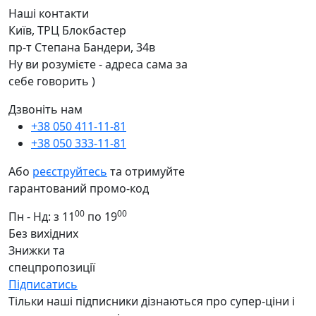
Наші контакти
Київ, ТРЦ Блокбастер
пр-т Степана Бандери, 34в
Ну ви розумієте - адреса сама за
себе говорить )
Дзвоніть нам
+38 050 411-11-81
+38 050 333-11-81
Або
реєструйтесь
та отримуйте
гарантований промо-код
00
00
Пн - Нд: з 11
по 19
Без вихідних
Знижки та
спецпропозиції
Підписатись
Тільки наші підписники дізнаються про супер-ціни і