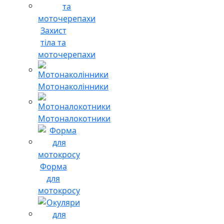
Захист
тіла та
моточерепахи
Мотонаколінники
Мотоналокотники
Форма
для
мотокросу