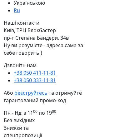
Українською
Ru
Наші контакти
Київ, ТРЦ Блокбастер
пр-т Степана Бандери, 34в
Ну ви розумієте - адреса сама за
себе говорить )
Дзвоніть нам
+38 050 411-11-81
+38 050 333-11-81
Або
реєструйтесь
та отримуйте
гарантований промо-код
00
00
Пн - Нд: з 11
по 19
Без вихідних
Знижки та
спецпропозиції