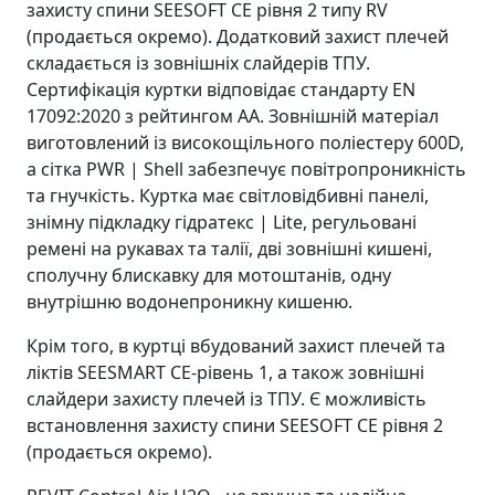
захисту спини SEESOFT CE рівня 2 типу RV
(продається окремо). Додатковий захист плечей
складається із зовнішніх слайдерів ТПУ.
Сертифікація куртки відповідає стандарту EN
17092:2020 з рейтингом АА. Зовнішній матеріал
виготовлений із високощільного поліестеру 600D,
а сітка PWR | Shell забезпечує повітропроникність
та гнучкість. Куртка має світловідбивні панелі,
знімну підкладку гідратекс | Lite, регульовані
ремені на рукавах та талії, дві зовнішні кишені,
сполучну блискавку для мотоштанів, одну
внутрішню водонепроникну кишеню.
Крім того, в куртці вбудований захист плечей та
ліктів SEESMART CE-рівень 1, а також зовнішні
слайдери захисту плечей із ТПУ. Є можливість
встановлення захисту спини SEESOFT CE рівня 2
(продається окремо).