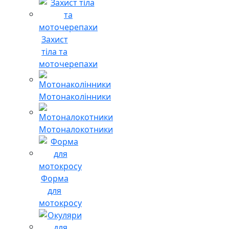
Захист
тіла та
моточерепахи
Мотонаколінники
Мотоналокотники
Форма
для
мотокросу