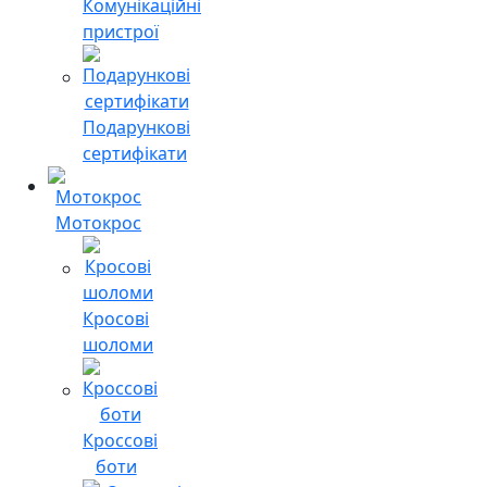
Комунікаційні
пристрої
Подарункові
сертифікати
Мотокрос
Кросові
шоломи
Кроссові
боти