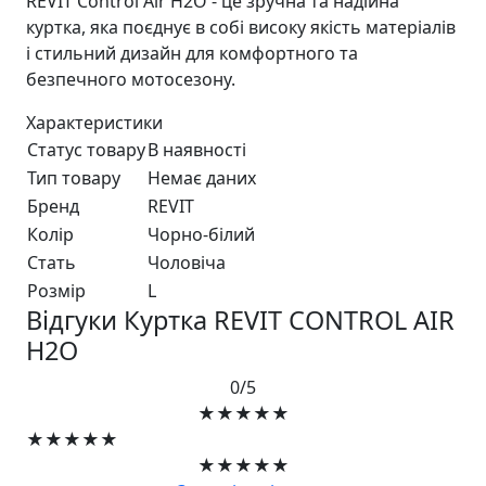
REVIT Control Air H2O - це зручна та надійна
куртка, яка поєднує в собі високу якість матеріалів
і стильний дизайн для комфортного та
безпечного мотосезону.
Характеристики
Статус товару
В наявності
Тип товару
Немає даних
Бренд
REVIT
Колір
Чорно-бiлий
Стать
Чоловiча
Розмір
L
Відгуки Куртка REVIT CONTROL AIR
H2O
0/5
★★★★★
★★★★★
★★★★★