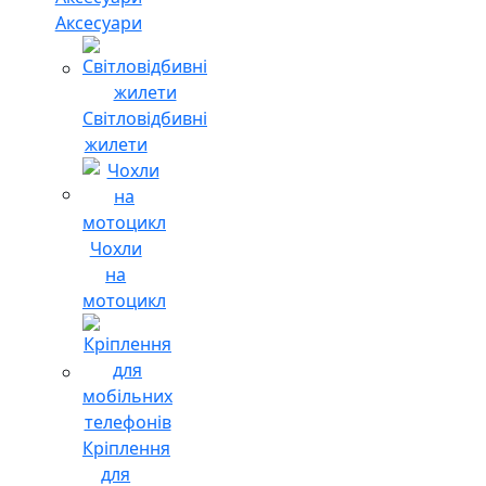
Аксесуари
Світловідбивні
жилети
Чохли
на
мотоцикл
Кріплення
для