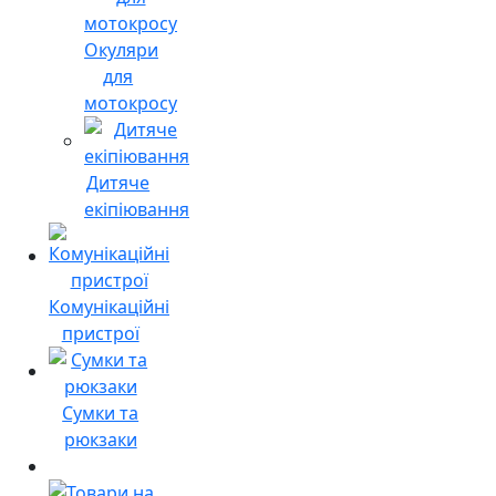
Окуляри
для
мотокросу
Дитяче
екіпіювання
Комунікаційні
пристрої
Сумки та
рюкзаки