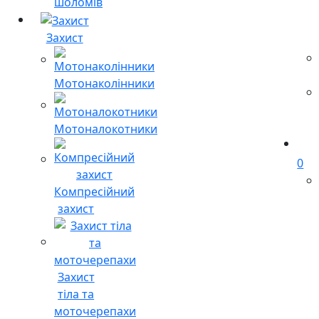
шоломів
Захист
Мотонаколінники
Мотоналокотники
0
Компресійний
захист
Захист
тіла та
моточерепахи