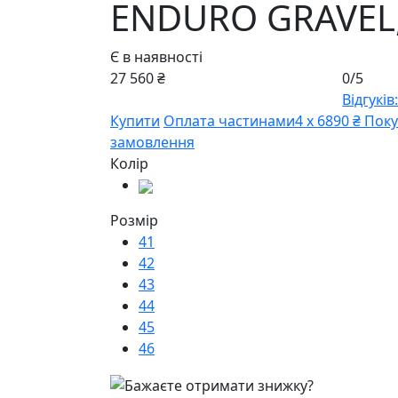
ENDURO GRAVEL
Є в наявності
27 560 ₴
0/5
Відгуків:
Купити
Оплата частинами
4 х 6890 ₴
Поку
замовлення
Колір
Розмір
41
42
43
44
45
46