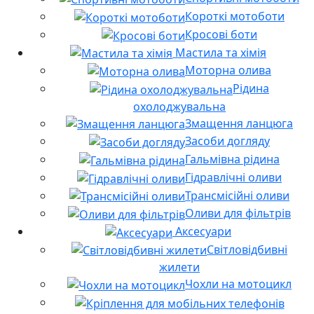
Короткі мотоботи
Кросові боти
Мастила та хімія
Моторна олива
Рідина
охолоджувальна
Змащення ланцюга
Засоби догляду
Гальмівна рідина
Гідравлічні оливи
Трансмісійні оливи
Оливи для фільтрів
Аксесуари
Світловідбивні
жилети
Чохли на мотоцикл