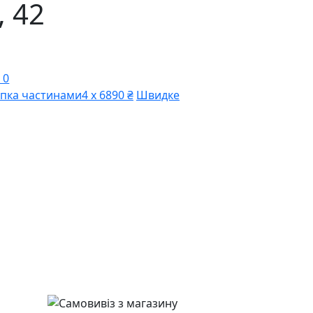
,
42
 0
пка частинами
4 х 6890 ₴
Швидке