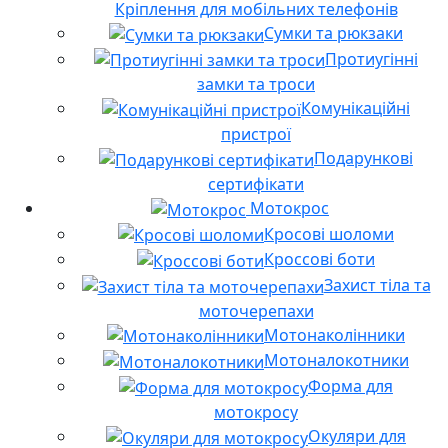
Кріплення для мобільних телефонів
Сумки та рюкзаки
Протиугінні
замки та троси
Комунікаційні
пристрої
Подарункові
сертифікати
Мотокрос
Кросові шоломи
Кроссові боти
Захист тіла та
моточерепахи
Мотонаколінники
Мотоналокотники
Форма для
мотокросу
Окуляри для