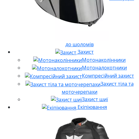
до шоломів
Захист
Мотонаколінники
Мотоналокотники
Компресійний захист
Захист тіла та
моточерепахи
Захист шиї
Екіпіювання