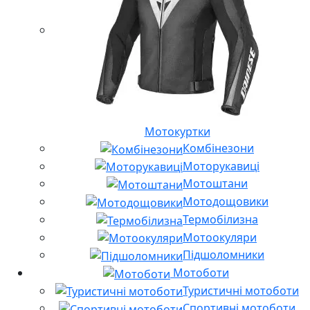
Мотокуртки
Комбінезони
Моторукавиці
Мотоштани
Мотодощовики
Термобілизна
Мотоокуляри
Підшоломники
Мотоботи
Туристичні мотоботи
Спортивні мотоботи