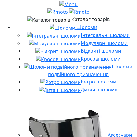
Каталог товарів
Шоломи
Інтегральні шоломи
Модулярні шоломи
Відкриті шоломи
Кросові шоломи
Шоломи
подвійного призначення
Ретро шоломи
Дитячі шоломи
Аксесуари