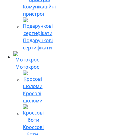
Комунікаційні
пристрої
Подарункові
сертифікати
Мотокрос
Кросові
шоломи
Кроссові
боти