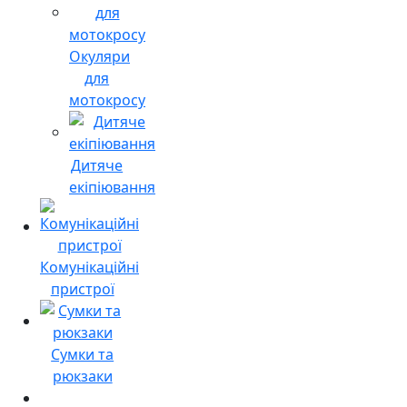
Окуляри
для
мотокросу
Дитяче
екіпіювання
Комунікаційні
пристрої
Сумки та
рюкзаки