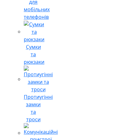
для
мобільних
телефонів
Сумки
та
рюкзаки
Протиугінні
замки
та
троси