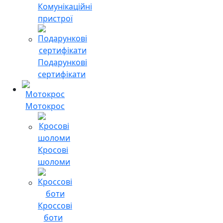
Комунікаційні
пристрої
Подарункові
сертифікати
Мотокрос
Кросові
шоломи
Кроссові
боти