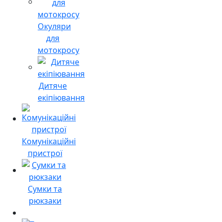
Окуляри
для
мотокросу
Дитяче
екіпіювання
Комунікаційні
пристрої
Сумки та
рюкзаки