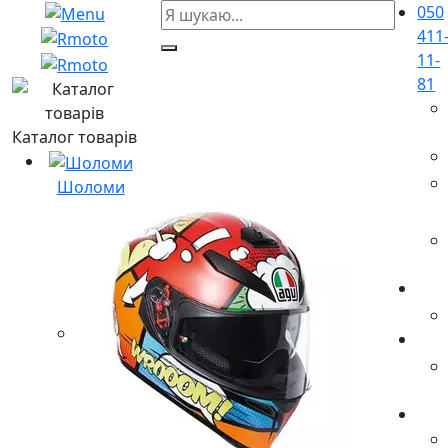
050
411
11-
81
Каталог товарів
Шоломи