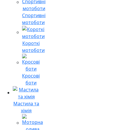
Спортивні
мотоботи
Короткі
мотоботи
Кросові
боти
Мастила та
хімія