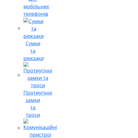
мобільних
телефонів
Сумки
та
рюкзаки
Протиугінні
замки
та
троси