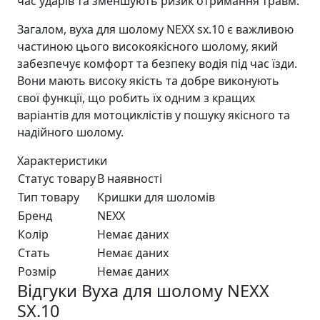
час ударів та зменшують ризик отримання травм.
Загалом, вуха для шолому NEXX sx.10 є важливою
частиною цього високоякісного шолому, який
забезпечує комфорт та безпеку водія під час їзди.
Вони мають високу якість та добре виконують
свої функції, що робить їх одним з кращих
варіантів для мотоциклістів у пошуку якісного та
надійного шолому.
Характеристики
Статус товару
В наявності
Тип товару
Кришки для шоломів
Бренд
NEXX
Колір
Немає даних
Стать
Немає даних
Розмір
Немає даних
Відгуки Вуха для шолому NEXX
SX.10