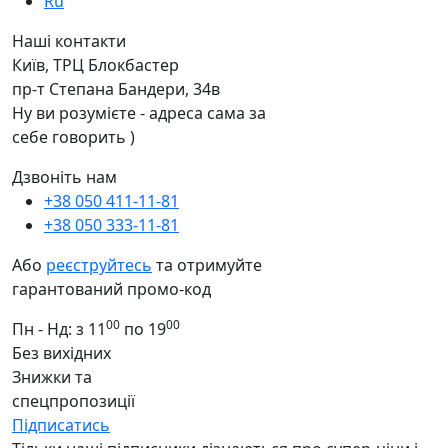
Ru
Наші контакти
Київ, ТРЦ Блокбастер
пр-т Степана Бандери, 34в
Ну ви розумієте - адреса сама за
себе говорить )
Дзвоніть нам
+38 050 411-11-81
+38 050 333-11-81
Або
реєструйтесь
та отримуйте
гарантований промо-код
00
00
Пн - Нд: з 11
по 19
Без вихідних
Знижки та
спецпропозиції
Підписатись