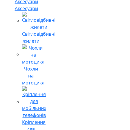
Аксесуари
Світловідбивні
жилети
Чохли
на
мотоцикл
Кріплення
для