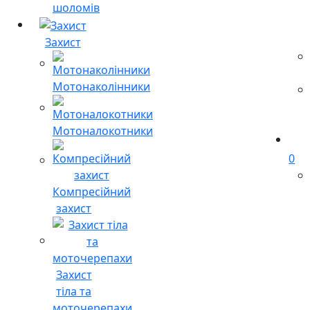
шоломів
Захист
Мотонаколінники
Мотоналокотники
0
Компресійний
захист
Захист
тіла та
моточерепахи