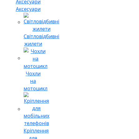
Аксесуари
Світловідбивні
жилети
Чохли
на
мотоцикл
Кріплення
для