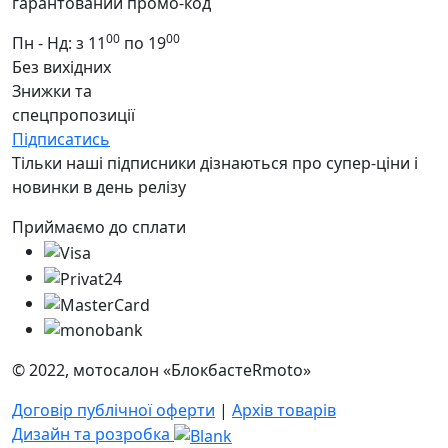
гарантований промо-код
00
00
Пн - Нд: з 11
по 19
Без вихідних
Знижки та
спецпропозиції
Підписатись
Тільки наші підписники дізнаються про супер-ціни і
новинки в день релізу
Приймаємо до сплати
© 2022, мотосалон «БлокбастеRmoto»
Договір публічної оферти
|
Архів товарів
Дизайн та розробка