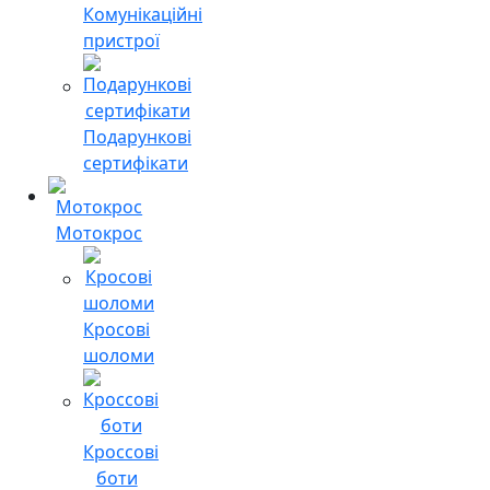
Комунікаційні
пристрої
Подарункові
сертифікати
Мотокрос
Кросові
шоломи
Кроссові
боти