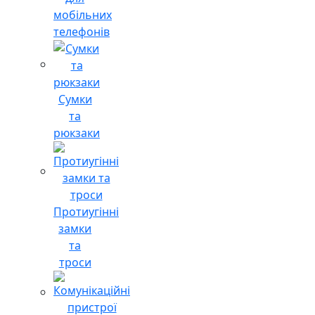
мобільних
телефонів
Сумки
та
рюкзаки
Протиугінні
замки
та
троси