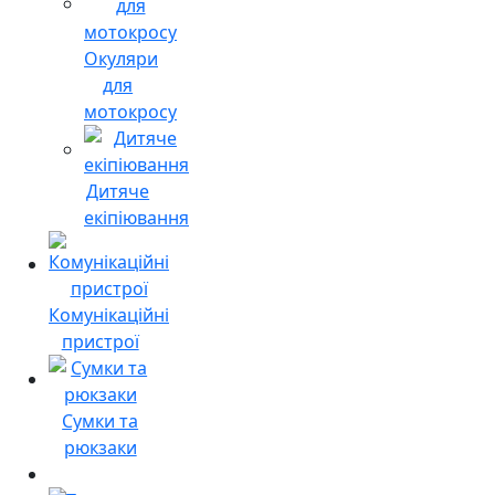
Окуляри
для
мотокросу
Дитяче
екіпіювання
Комунікаційні
пристрої
Сумки та
рюкзаки