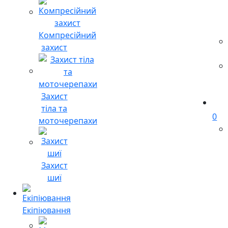
Компресійний
захист
Захист
тіла та
0
моточерепахи
Захист
шиї
Екіпіювання