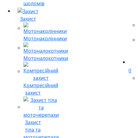
шоломів
Захист
Мотонаколінники
Мотоналокотники
0
Компресійний
захист
Захист
тіла та
моточерепахи