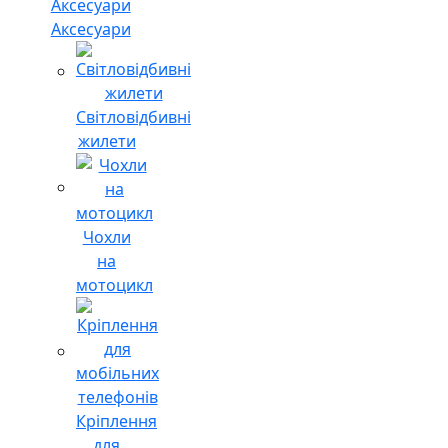
Аксесуари
Світловідбивні
жилети
Чохли
на
мотоцикл
Кріплення
для