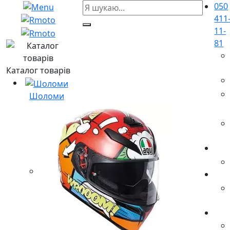
050
411
11-
81
Каталог товарів
Шоломи