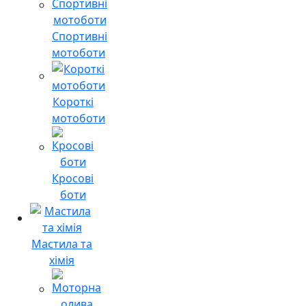
Спортивні
мотоботи
Короткі
мотоботи
Кросові
боти
Мастила та
хімія