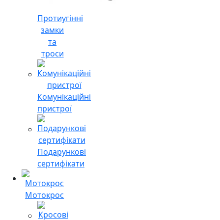
Протиугінні
замки
та
троси
Комунікаційні
пристрої
Подарункові
сертифікати
Мотокрос