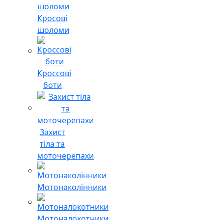
Кросові
шоломи
Кроссові
боти
Захист
тіла та
моточерепахи
Мотонаколінники
Мотоналокотники