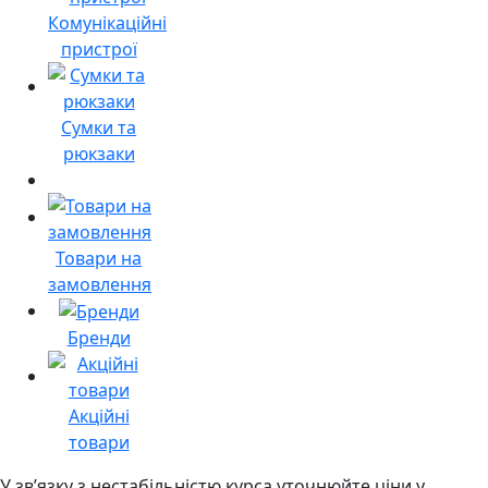
Комунікаційні
пристрої
Сумки та
рюкзаки
Товари на
замовлення
Бренди
Акційні
товари
У звʼязку з нестабільністю курса уточнюйте ціни у