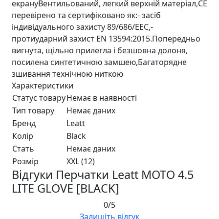
екрануВентильований, легкий верхній матеріал,CE
перевірено та сертифіковано як:- засіб
індивідуального захисту 89/686/EEC,-
протиударний захист EN 13594:2015.Попередньо
вигнута, щільно прилегла і безшовна долоня,
посилена синтетичною замшею,Багаторядне
зшивання технічною ниткою
Характеристики
Статус товару
Немає в наявності
Тип товару
Немає даних
Бренд
Leatt
Колір
Black
Стать
Немає даних
Розмір
XXL (12)
Відгуки Перчатки Leatt MOTO 4.5
LITE GLOVE [BLACK]
0/5
Залишіть відгук