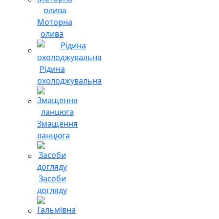
Моторна
олива
Рідина
охолоджувальна
Змащення
ланцюга
Засоби
догляду