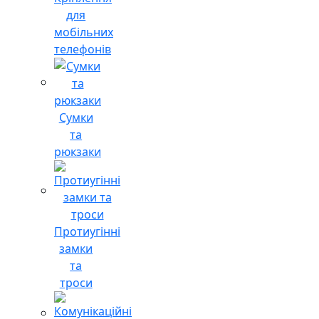
для
мобільних
телефонів
Сумки
та
рюкзаки
Протиугінні
замки
та
троси