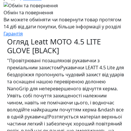
Обмін та повернення
Ви можете обміняти чи повернути товар протягом
14 діб від дати покупки, більше інформації у розділі
Гарантія
Огляд Leatt MOTO 4.5 LITE
GLOVE [BLACK]
"Провітрювані позашляхові рукавички з
преміальним захистомРукавички LEATT 4.5 Lite для
бездоріжжя пропонують чудовий захист від ударів
та оснащені нашою перевіреною долонею
NanoGrip для неперевершеного відчуття керма.
Уявіть собі почуття захищеності належним
чином, навіть не помічаючи цього, і водночас
володійте найкращим почуттям керма &ndash все
в одній рукавичці!Розтягується матеріал верхньої
частини легкий і забезпечує хороший повітряний
потік, в той час як панелі, що амортизують, на