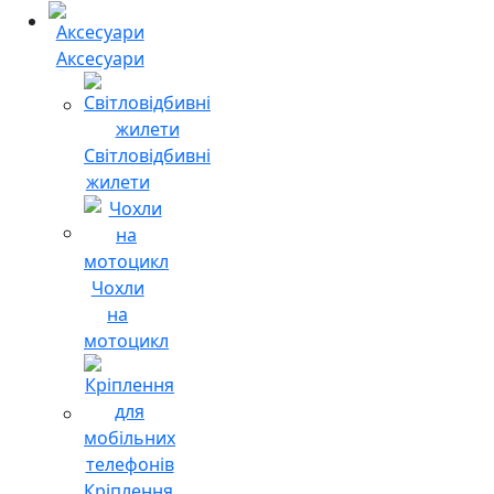
Аксесуари
Світловідбивні
жилети
Чохли
на
мотоцикл
Кріплення