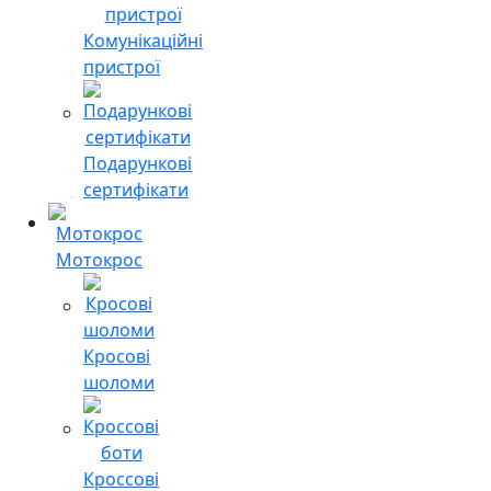
Комунікаційні
пристрої
Подарункові
сертифікати
Мотокрос
Кросові
шоломи
Кроссові