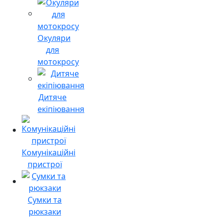
Окуляри
для
мотокросу
Дитяче
екіпіювання
Комунікаційні
пристрої
Сумки та
рюкзаки