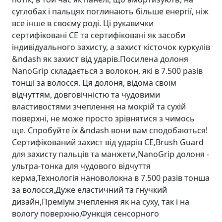
суглобах і пальцях поглинають більше енергії, ніж
все інше в своєму роді. Ці рукавички
сертифіковані CE та сертифіковані як засоби
індивідуального захисту, а захист кісточок куркулів
&ndash як захист від ударів.Посилена долоня
NanoGrip складається з волокон, які в 7.500 разів
тонші за волосся. Ця долоня, відома своїм
відчуттям, довговічністю та чудовими
властивостями зчеплення на мокрій та сухій
поверхні, не може просто зрівнятися з чимось
ще. Спробуйте їх &ndash вони вам сподобаються!
Сертифікований захист від ударів CE,Brush Guard
для захисту пальців та манжети,NanoGrip долоня -
ультра-тонка для чудового відчуття
керма,Технологія нановолокна в 7.500 разів тонша
за волосся,Дуже еластичний та гнучкий
дизайн,Преміум зчеплення як на суху, так і на
вологу поверхню,Функція сенсорного