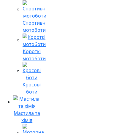
Спортивні
мотоботи
Короткі
мотоботи
Кросові
боти
Мастила та
хімія