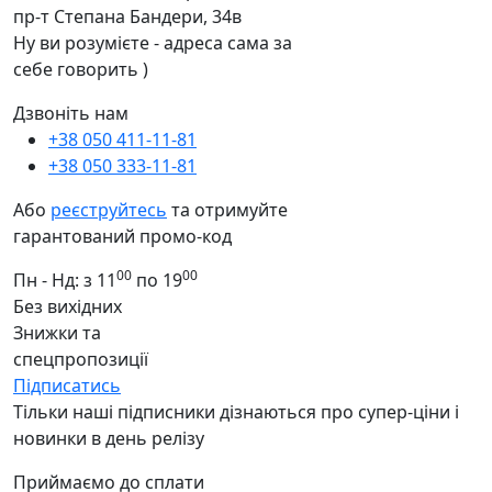
пр-т Степана Бандери, 34в
Ну ви розумієте - адреса сама за
себе говорить )
Дзвоніть нам
+38 050 411-11-81
+38 050 333-11-81
Або
реєструйтесь
та отримуйте
гарантований промо-код
00
00
Пн - Нд: з 11
по 19
Без вихідних
Знижки та
спецпропозиції
Підписатись
Тільки наші підписники дізнаються про супер-ціни і
новинки в день релізу
Приймаємо до сплати